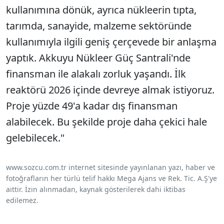
kullanımına d
önük, ayr
ıca n
ükleerin t
ıpta,
tarımda, sanayide, malzeme sekt
öründe
kullan
ımıyla ilgili geniş
çerçevede bir anla
şma
yaptık. Akkuyu N
ükleer Güç Santrali'nde
finansman ile alakal
ı zorluk yaşandı. İlk
reakt
örü 2026 içinde devreye almak istiyoruz.
Proje yüzde 49'a kadar d
ış finansman
alabilecek. Bu şekilde proje daha
çekici hale
gelebilecek."
www.sozcu.com.tr internet sitesinde yayınlanan yazı, haber ve
fotoğrafların her türlü telif hakkı Mega Ajans ve Rek. Tic. A.Ş'ye
aittir. İzin alınmadan, kaynak gösterilerek dahi iktibas
edilemez.