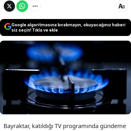
Google algoritmasına bırakmayın, okuyacağınız haberi
siz seçin! Tıkla ve ekle
Kış ayları yaklaşırken, vatandaş, doğalgaza
zam gelip gelmeyeceğini merak etmeye
başladı. Enerji ve Tabii Kaynaklar Bakanı
Alparslan Bayraktar, doğalgaza zam yapılıp
yapılmayacağını açıkladı. Peki doğalgaza zam
gelecek mi?
Bayraktar, kat
ıldığı
TV program
ı
nda g
ündeme