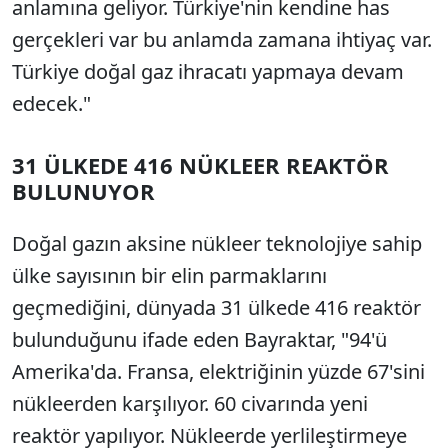
anlamına geliyor. T
ürkiye'nin kendine has
gerçekleri var bu anlamda zamana ihtiyaç var.
Türkiye do
ğal gaz ihracatı yapmaya devam
edecek."
31
Ü
LKEDE 416 N
Ü
KLEER REAKT
Ö
R
BULUNUYOR
Do
ğal gazın aksine n
ükleer teknolojiye sahip
ülke say
ısının bir elin parmaklarını
ge
çmedi
ğini, d
ünyada 31 ülkede 416 reaktör
bulundu
ğunu ifade eden Bayraktar, "94'
ü
Amerika'da. Fransa, elektri
ğinin y
üzde 67'sini
nükleerden kar
şılıyor. 60 civarında yeni
reakt
ör yap
ılıyor. N
ükleerde yerlile
ştirmeye