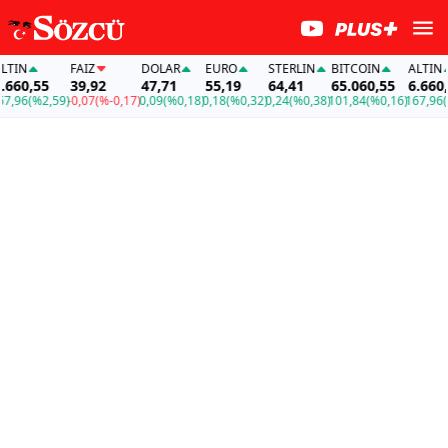
N
FAİZ
DOLAR
EURO
STERLIN
BITCOIN
ALTIN
0,55
39,92
47,71
55,19
64,41
65.060,55
6.660,55
96
(%2,59)
-0,07
(%-0,17)
0,09
(%0,18)
0,18
(%0,32)
0,24
(%0,38)
101,84
(%0,16)
167,96
(%2,