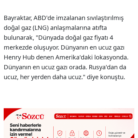
Bayraktar, ABD'de imzalanan sıvılaştırılmış
doğal gaz (LNG) anlaşmalarına atıfta
bulunarak, "D
ünyada do
ğal gaz fiyatı 4
merkezde oluşuyor. D
ünyan
ın en ucuz gazı
Henry Hub denen Amerika'daki lokasyonda.
D
ünyan
ın en ucuz gazı orada. Rusya'dan da
ucuz, her yerden daha ucuz." diye konuştu.