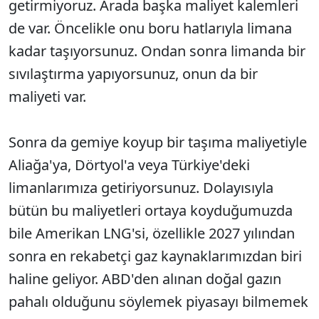
getirmiyoruz. Arada ba
şka maliyet kalemleri
de var.
Öncelikle onu boru hatlar
ıyla limana
kadar taşıyorsunuz. Ondan sonra limanda bir
sıvılaştırma yapıyorsunuz, onun da bir
maliyeti var.
Sonra da gemiye koyup bir taşıma maliyetiyle
Aliağa'ya, D
örtyol'a veya Türkiye'deki
limanlar
ımıza getiriyorsunuz. Dolayısıyla
b
ütün bu maliyetleri ortaya koydu
ğumuzda
bile Amerikan LNG'si,
özellikle 2027 y
ılından
sonra en rekabet
çi gaz kaynaklar
ımızdan biri
haline geliyor. ABD'den alınan doğal gazın
pahalı olduğunu s
öylemek piyasay
ı bilmemek