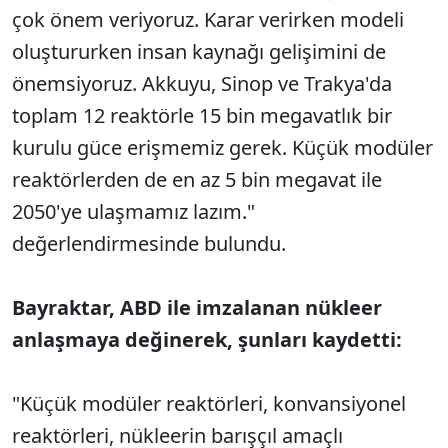
çok önem veriyoruz. Karar verirken modeli
olu
ştururken insan kaynağı gelişimini de
önemsiyoruz. Akkuyu, Sinop ve Trakya'da
toplam 12 reaktörle 15 bin megavatl
ık bir
kurulu g
üce eri
şmemiz gerek. K
üçük modüler
reaktörlerden de en az 5 bin megavat ile
2050'ye ula
şmamız lazım."
değerlendirmesinde bulundu.
Bayraktar, ABD ile imzalanan n
ükleer
anla
şmaya değinerek, şunları kaydetti:
"K
üçük modüler reaktörleri, konvansiyonel
reaktörleri, nükleerin bar
ış
ç
ıl ama
çl
ı