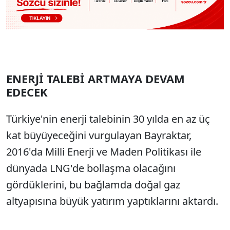
ENERJ
İ
TALEB
İ
ARTMAYA DEVAM
EDECEK
T
ürkiye'nin enerji talebinin 30 y
ılda en az
üç
kat büyüyece
ğini vurgulayan Bayraktar,
2016'da Milli Enerji ve Maden Politikası ile
d
ünyada LNG'de bolla
şma olacağını
g
ördüklerini, bu ba
ğlamda doğal gaz
altyapısına b
üyük yat
ırım yaptıklarını aktardı.