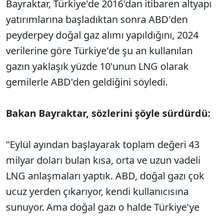
Bayraktar, T
ürkiye'de 2016'dan itibaren altyap
ı
yatırımlarına başladıktan sonra ABD'den
peyderpey doğal gaz alımı yapıldığını, 2024
verilerine g
öre Türkiye'de
şu an kullanılan
gazın yaklaşık y
üzde 10'unun LNG olarak
gemilerle ABD'den geldi
ğini s
öyledi.
Bakan Bayraktar, sözlerini
ş
öyle sürdürdü:
"Eylül ay
ından başlayarak toplam değeri 43
milyar doları bulan kısa, orta ve uzun vadeli
LNG anlaşmaları yaptık. ABD, doğal gazı
çok
ucuz yerden ç
ıkarıyor, kendi kullanıcısına
sunuyor. Ama doğal gazı o halde T
ürkiye'ye