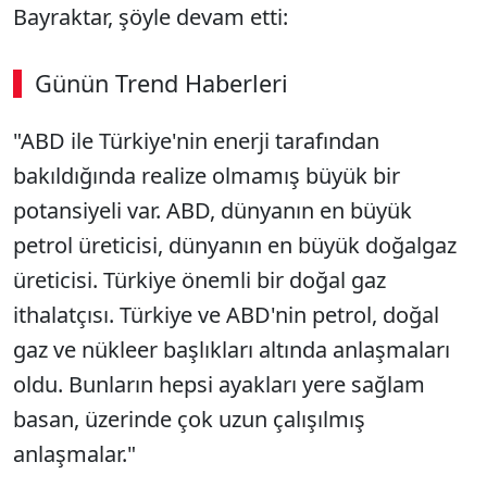
Bayraktar, ş
öyle devam etti:
Günün Trend Haberleri
"ABD ile Türkiye'nin enerji taraf
ından
bakıldığında realize olmamış b
üyük bir
potansiyeli var. ABD, dünyan
ın en b
üyük
petrol üreticisi, dünyan
ın en b
üyük do
ğalgaz
üreticisi. Türkiye önemli bir do
ğal gaz
ithalat
ç
ısı. T
ürkiye ve ABD'nin petrol, do
ğal
gaz ve n
ükleer ba
şlıkları altında anlaşmaları
oldu. Bunların hepsi ayakları yere sağlam
basan,
üzerinde çok uzun çal
ışılmış
anlaşmalar."