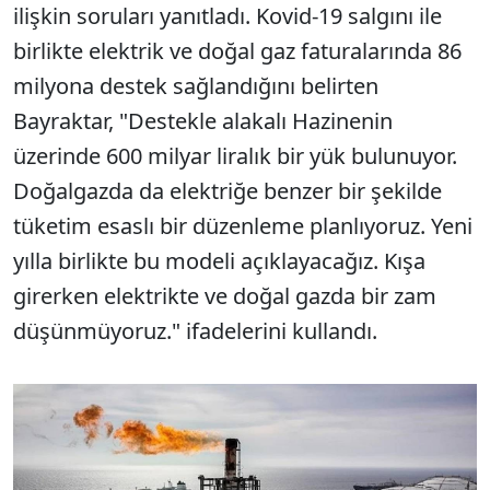
ili
şkin soruları yanıtladı.
Kovid-19 salgını ile
birlikte elektrik ve doğal gaz faturalarında 86
milyona destek sağlandığını belirten
Bayraktar, "Destekle alakalı Hazinenin
üzerinde 600 milyar liral
ık bir y
ük bulunuyor.
Do
ğalgazda da elektriğe benzer bir şekilde
t
üketim esasl
ı bir d
üzenleme planl
ıyoruz. Yeni
yılla birlikte bu modeli a
ç
ıklayacağız. Kışa
girerken elektrikte ve doğal gazda bir zam
d
ü
ş
ünmüyoruz." ifadelerini kulland
ı.