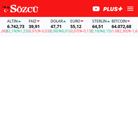
ALTIN
FAİZ
DOLAR
EURO
STERLIN
BITCOIN
A
6.742,73
39,91
47,71
55,12
64,51
64.072,68
6
6)
82,19
(%1,23)
-0,01
(%-0,03)
0,00
(%0,01)
-0,07
(%-0,13)
0,10
(%0,15)
-1.082,30
(%-1,66)
8