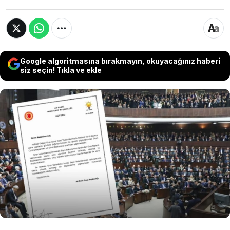
Google algoritmasına bırakmayın, okuyacağınız haberi
siz seçin! Tıkla ve ekle
AKP Grup Başkanlığı, bakanlara gönderdiği
yazıyla grup toplantıları öncesinde basın
mensuplarına açıklama yapılmamasını istedi.
Yazıda, gündeme ilişkin değerlendirmelerin
Cumhurbaşkanı ve AKP Genel Başkanı Recep
Tayyip Erdoğan tarafından yapılacağı belirtildi.