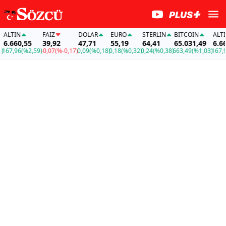
LTIN
FAİZ
DOLAR
EURO
STERLIN
BITCOIN
ALTIN
.660,55
39,92
47,71
55,19
64,41
65.031,49
6.660
67,96
(%2,59)
-0,07
(%-0,17)
0,09
(%0,18)
0,18
(%0,32)
0,24
(%0,38)
663,49
(%1,03)
167,96
(