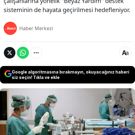
çalışanlarına yönelik "Beyaz Yardım" destek
sisteminin de hayata geçirilmesi hedefleniyor.
Haber Merkezi
Google algoritmasına bırakmayın, okuyacağınız haberi
siz seçin! Tıkla ve ekle
Sağlık Bakanlığı'nın hazırladığı "Sağlıkta Haklar ve
İletişim Yönetmeliği" taslağıyla sağlık hizmetlerinde
kapsamlı değişiklikler planlanıyor. Taslağa göre tıbbi
müdahale onayları elektronik ortamda alınabilecek,
hasta ve sağlık çalışanlarının başvuruları için dijital
sistem kurulacak. Ayrıca "önceden açıklanmış sağlık