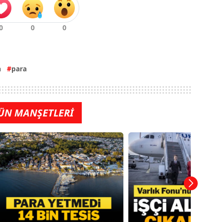
a
para
ÜN MANŞETLERİ