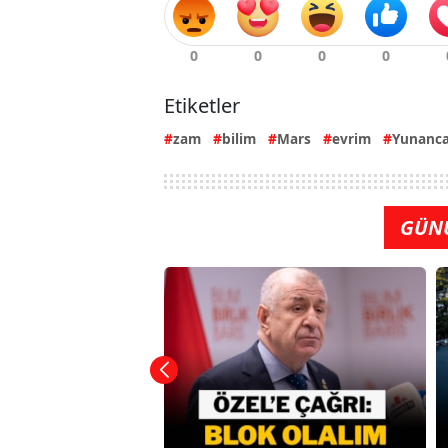
Etiketler
zam
bilim
Mars
evrim
Yunanc
GÜN