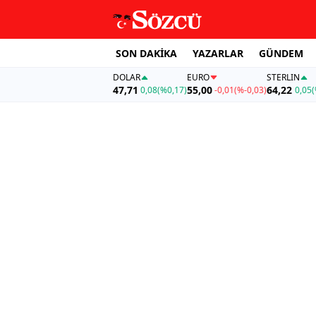
SON DAKİKA
YAZARLAR
GÜNDEM
DOLAR
EURO
STERLIN
47,71
55,00
64,22
0,08
(%0,17)
-0,01
(%-0,03)
0,05
(