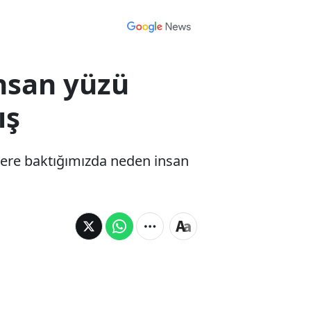
nsan yüzü
ış
elere baktığımızda neden insan