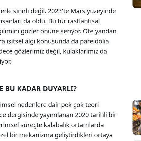
le sınırlı değil. 2023'te Mars yüzeyinde
Sesi Aç
nsanları da oldu. Bu tür rastlantısal
ilimini gözler önüne seriyor. Öte yandan
ra işitsel algı konusunda da pareidolia
dece gözlerimiz değil, kulaklarımız da
iyor.
E BU KADAR DUYARLI?
limsel nedenlere dair pek çok teori
ce dergisinde yayımlanan 2020 tarihli bir
vrimsel süreçte kalabalık ortamlarda
özel bir mekanizma geliştirdikleri ortaya