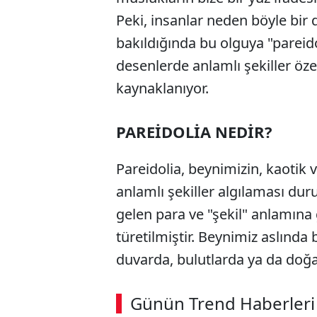
Peki, insanlar neden böyle bir
bakıldığında bu olguya "pareido
desenlerde anlamlı şekiller öze
kaynaklanıyor.
PAREİDOLİA NEDİR?
Pareidolia, beynimizin, kaotik 
anlamlı şekiller algılaması du
gelen para ve "şekil" anlamına
türetilmiştir. Beynimiz aslında 
duvarda, bulutlarda ya da doğa
ABERİ OKU
➜
Günün Trend Haberleri
00:02
/ 02:14