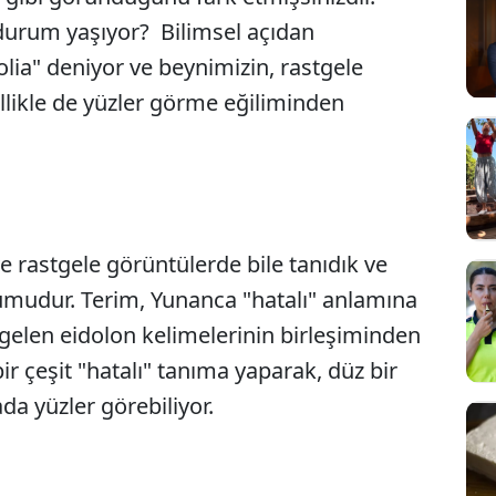
 durum yaşıyor? Bilimsel açıdan
lia" deniyor ve beynimizin, rastgele
llikle de yüzler görme eğiliminden
ve rastgele görüntülerde bile tanıdık ve
rumudur. Terim, Yunanca "hatalı" anlamına
 gelen eidolon kelimelerinin birleşiminden
bir çeşit "hatalı" tanıma yaparak, düz bir
da yüzler görebiliyor.