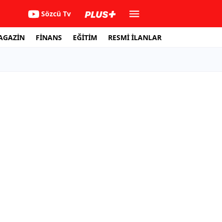
Sözcü Tv
AGAZİN
FİNANS
EĞİTİM
RESMİ İLANLAR