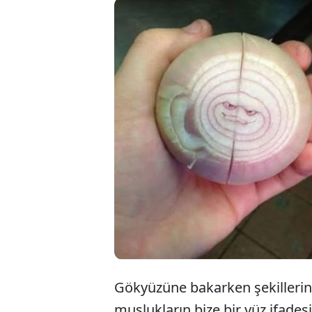
Çoğu
gibi
yüzü
Gökyüzüne bakarken şekillerin 
muslukların bize bir yüz ifades