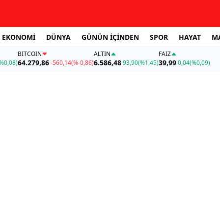
EKONOMİ
DÜNYA
GÜNÜN İÇİNDEN
SPOR
HAYAT
M
BITCOIN
ALTIN
FAİZ
64.279,86
6.586,48
39,99
%0,08)
-560,14
(%-0,86)
93,90
(%1,45)
0,04
(%0,09)