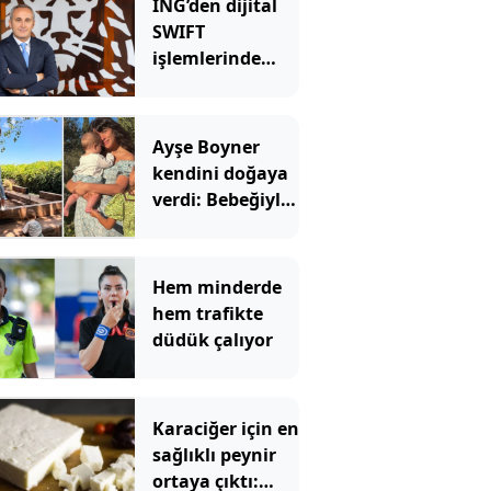
ING’den dijital
SWIFT
işlemlerinde
masrafsız
dönem
Ayşe Boyner
kendini doğaya
verdi: Bebeğiyle
bahçede meyve
topladı
Hem minderde
hem trafikte
düdük çalıyor
Karaciğer için en
sağlıklı peynir
ortaya çıktı: