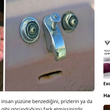
 zaman nesnelere baktığımızda onları insan yüzü
 algılarız. Peki, nesnelere baktığımızda neden insan
 görmemizin bilimsel nedeni nedir?
Exc
Ha
insan yüzüne benzediğini, prizlerin ya da
i gibi göründüğünü fark etmişsinizdir.