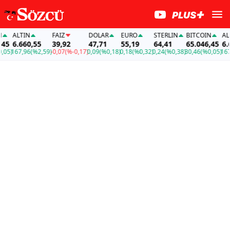
ALTIN
FAİZ
DOLAR
EURO
STERLIN
BITCOIN
ALTI
5
6.660,55
39,92
47,71
55,19
64,41
65.046,45
6.66
5)
167,96
(%2,59)
-0,07
(%-0,17)
0,09
(%0,18)
0,18
(%0,32)
0,24
(%0,38)
30,46
(%0,05)
167,9