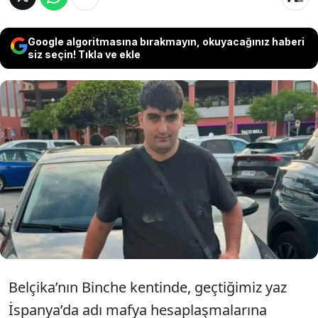
Google algoritmasına bırakmayın, okuyacağınız haberi
siz seçin! Tıkla ve ekle
Daltonlar çetesinin yöneticilerinden Caner
Koçer’in İspanya’da silahlı saldırıda
öldürülmesinin ardından Furkan Yavuz'un
da Belçika'da öldürüldüğü ileri sürüldü.
Belçika’nın Binche kentinde, geçtiğimiz yaz
İspanya’da adı mafya hesaplaşmalarına