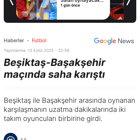
Salah oynayacak
1 gün önce
an
mı?
Haberler
-
Futbol
Yayınlanma :
13 Eylül 2025 - 22:56
Beşiktaş-Başakşehir
maçında saha karıştı
Beşiktaş ile Başakşehir arasında oynanan
karşılaşmanın uzatma dakikalarında iki
takım oyuncuları birbirine girdi.
AA