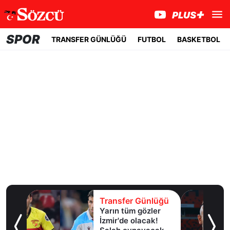
SPOR
TRANSFER GÜNLÜĞÜ
FUTBOL
BASKETBOL
lüğü
Transfer Günlüğü
Yarın tüm gözler
esi!
İzmir'de olacak!