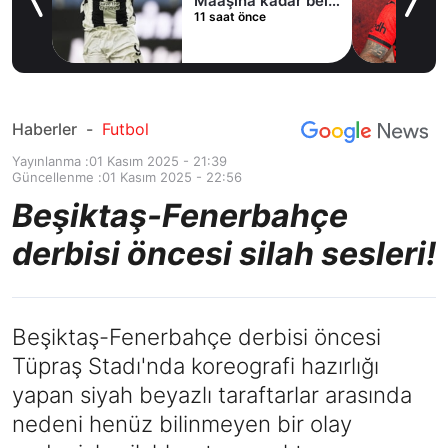
ni
Maaşına kadar belli
11 saat önce
oldu
Haberler
-
Futbol
Yayınlanma :
01 Kasım 2025 - 21:39
Güncellenme :
01 Kasım 2025 - 22:56
Beşiktaş-Fenerbahçe
derbisi öncesi silah sesleri!
Beşiktaş-Fenerbahçe derbisi öncesi
Tüpraş Stadı'nda koreografi hazırlığı
yapan siyah beyazlı taraftarlar arasında
nedeni henüz bilinmeyen bir olay