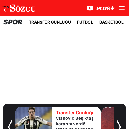
SPOR
TRANSFER GÜNLÜĞÜ
FUTBOL
BASKETBOL
lüğü
Transfer Günlüğü
Vlahovic Beşiktaş
ngiliz
kararını verdi!