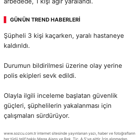
arbedede, 1 kişi ağır yaralandı.
GÜNÜN TREND HABERLERI
00:01
/ 03:53
Şüpheli 3 kişi kaçarken, yaralı hastaneye
Sesi Aç
kaldırıldı.
Durumun bildirilmesi üzerine olay yerine
polis ekipleri sevk edildi.
Olayla ilgili inceleme başlatan güvenlik
güçleri, şüphelilerin yakalanması için
çalışmaları sürdürüyor.
www.sozcu.com.tr internet sitesinde yayınlanan yazı, haber ve fotoğrafların
her türlü telif hakkı Mega Ajans ve Rek. Tic. A.Ş'ye aittir. İzin alınmadan,