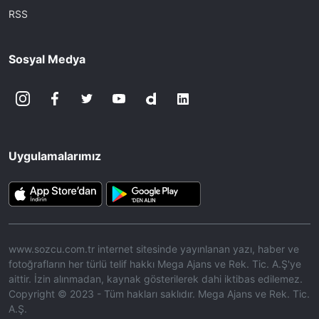
RSS
Sosyal Medya
Uygulamalarımız
www.sozcu.com.tr internet sitesinde yayınlanan yazı, haber ve
fotoğrafların her türlü telif hakkı Mega Ajans ve Rek. Tic. A.Ş'ye
aittir. İzin alınmadan, kaynak gösterilerek dahi iktibas edilemez.
Copyright © 2023 - Tüm hakları saklıdır. Mega Ajans ve Rek. Tic.
A.Ş.