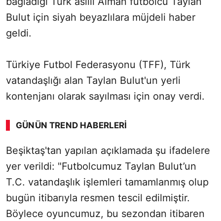
bağladığı Türk asıllı Alman futbolcu Taylan
Bulut için siyah beyazlılara müjdeli haber
geldi.
Türkiye Futbol Federasyonu (TFF), Türk
vatandaşlığı alan Taylan Bulut'un yerli
kontenjanı olarak sayılması için onay verdi.
GÜNÜN TREND HABERLERI
Beşiktaş'tan yapılan açıklamada şu ifadelere
SÖZCÜ SON DAKİKA
yer verildi: "Futbolcumuz Taylan Bulut’un
T.C. vatandaşlık işlemleri tamamlanmış olup
bugün itibarıyla resmen tescil edilmiştir.
Böylece oyuncumuz, bu sezondan itibaren