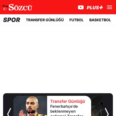
SPOR
TRANSFER GÜNLÜĞÜ
FUTBOL
BASKETBOL
lüğü
Transfer Günlüğü
Fenerbahçe'de
u!
beklenmeyen