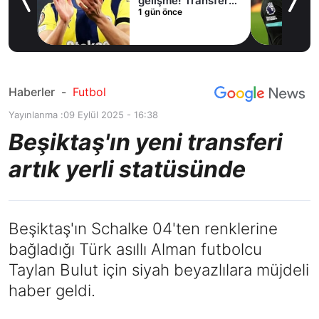
lama
gelişme! Transfer
1 gün önce
iptal oldu
Haberler
-
Futbol
Yayınlanma :
09 Eylül 2025 - 16:38
Beşiktaş'ın yeni transferi
artık yerli statüsünde
Beşiktaş'ın Schalke 04'ten renklerine
bağladığı Türk asıllı Alman futbolcu
Taylan Bulut için siyah beyazlılara müjdeli
haber geldi.