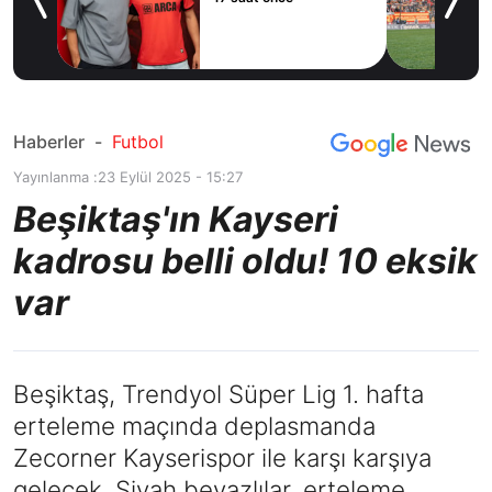
e’ye
Haberler
-
Futbol
Yayınlanma :
23 Eylül 2025 - 15:27
Beşiktaş'ın Kayseri
kadrosu belli oldu! 10 eksik
var
Beşiktaş, Trendyol Süper Lig 1. hafta
erteleme maçında deplasmanda
Zecorner Kayserispor ile karşı karşıya
gelecek. Siyah beyazlılar, erteleme