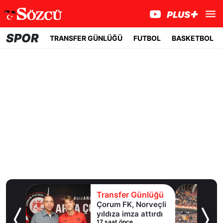
SPOR
TRANSFER GÜNLÜĞÜ
FUTBOL
BASKETBOL
lüğü
Transfer Günlüğü
ol
Çorum FK, Norveçli
inde
yıldıza imza attırdı
17 saat önce