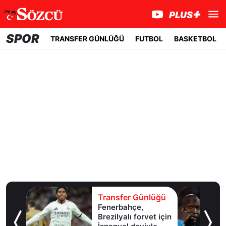
SPOR
TRANSFER GÜNLÜĞÜ
FUTBOL
BASKETBOL
lüğü
Transfer Günlüğü
l
Fenerbahçe,
Brezilyalı forvet için