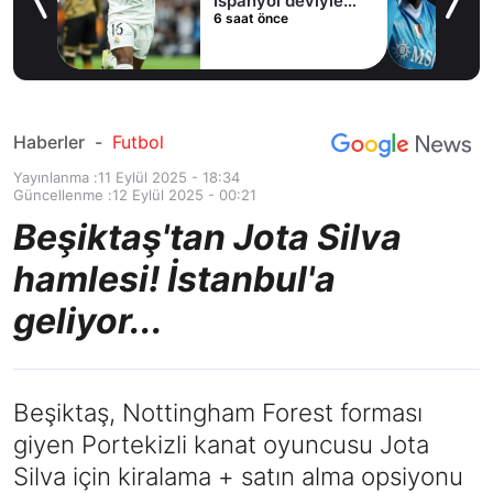
İspanyol deviyle
6 saat önce
masaya oturdu!
Haberler
-
Futbol
Yayınlanma :
11 Eylül 2025 - 18:34
Güncellenme :
12 Eylül 2025 - 00:21
Beşiktaş'tan Jota Silva
hamlesi! İstanbul'a
geliyor...
Beşiktaş, Nottingham Forest forması
giyen Portekizli kanat oyuncusu Jota
Silva için kiralama + satın alma opsiyonu