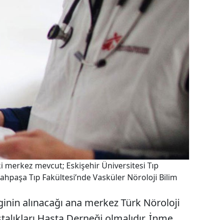
merkez mevcut; Eskişehir Üniversitesi Tıp
rahpaşa Tıp Fakültesi’nde Vasküler Nöroloji Bilim
inin alınacağı ana merkez Türk Nöroloji
alıkları Hasta Derneği olmalıdır. İnme