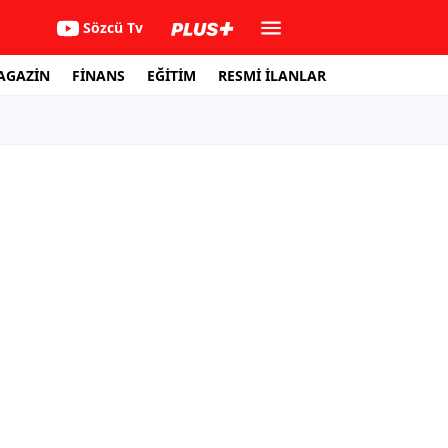
Sözcü Tv
AGAZİN
FİNANS
EĞİTİM
RESMİ İLANLAR