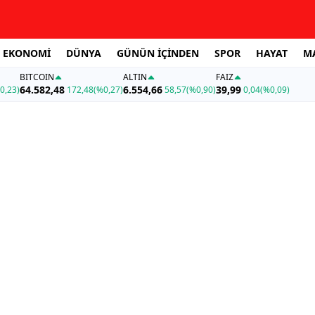
EKONOMİ
DÜNYA
GÜNÜN İÇİNDEN
SPOR
HAYAT
M
BITCOIN
ALTIN
FAİZ
64.582,48
6.554,66
39,99
0,23)
172,48
(%0,27)
58,57
(%0,90)
0,04
(%0,09)