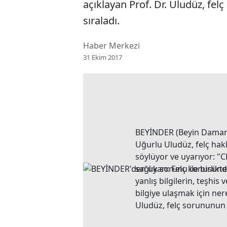
açıklayan Prof. Dr. Uludüz, fe
sıraladı.
Haber Merkezi
31 Ekim 2017
BEYİNDER (Beyin Damar H
Uğurlu Uludüz, felç hakk
söylüyor ve uyarıyor: "C
sağlık sorunu ile birlik
yanlış bilgilerin, teşhis
bilgiye ulaşmak için ner
Uludüz, felç sorununun 