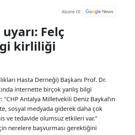
Abone Ol
uyarı: Felç
 kirliliği
kları Hasta Derneği) Başkanı Prof. Dr.
nda internette birçok yanlış bilgi
r: "CHP Antalya Milletvekili Deniz Baykal’ın
likte, sosyal medyada giderek daha çok
his ve tedavide olumsuz etkileri var."
çin nerelere başvurması gerektiğini