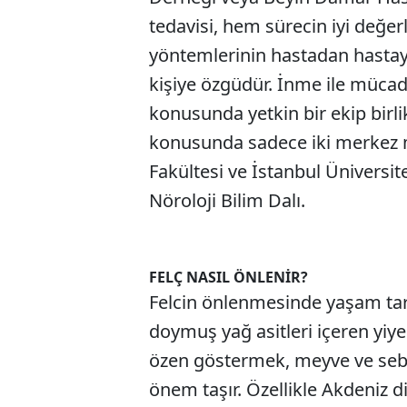
tedavisi, hem sürecin iyi değer
yöntemlerinin hastadan hastay
kişiye özgüdür. İnme ile mücade
konusunda yetkin bir ekip birli
konusunda sadece iki merkez m
Fakültesi ve İstanbul Üniversit
Nöroloji Bilim Dalı.
FELÇ NASIL ÖNLENİR?
Felcin önlenmesinde yaşam tarz
doymuş yağ asitleri içeren yiy
özen göstermek, meyve ve sebze
önem taşır. Özellikle Akdeniz 