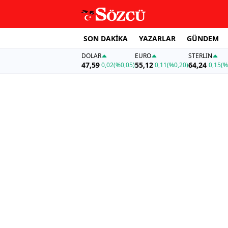
SON DAKİKA
YAZARLAR
GÜNDEM
DOLAR
EURO
STERLIN
47,59
55,12
64,24
0,02
(%0,05)
0,11
(%0,20)
0,15
(%