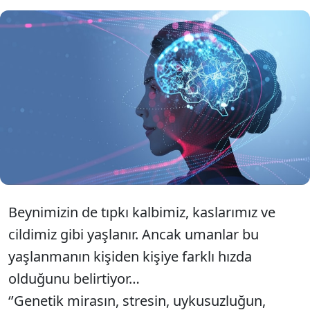
Kimlik yaşınız her zaman beyninizin
biyolojik yaşını yansıtmaz. 60 yaşında
olduğunuz halde beyin yaşınız 40 olabilir
ya da tam tersi…
Beynimizin de tıpkı kalbimiz, kaslarımız ve
cildimiz gibi yaşlanır. Ancak umanlar bu
yaşlanmanın kişiden kişiye farklı hızda
olduğunu belirtiyor…
‘’Genetik mirasın, stresin, uykusuzluğun,