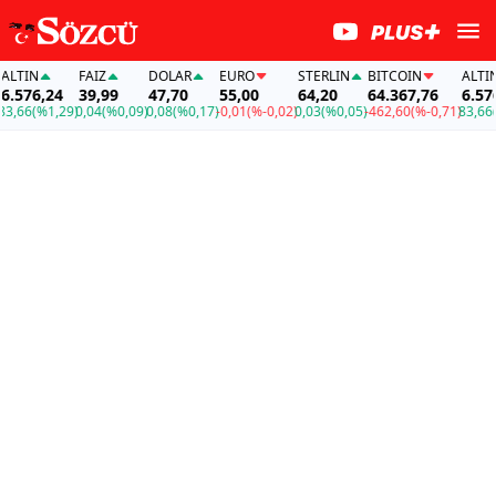
IN
FAİZ
DOLAR
EURO
STERLIN
BITCOIN
ALTIN
76,24
39,99
47,70
55,00
64,20
64.367,76
6.576,2
6
(%1,29)
0,04
(%0,09)
0,08
(%0,17)
-0,01
(%-0,02)
0,03
(%0,05)
-462,60
(%-0,71)
83,66
(%1,