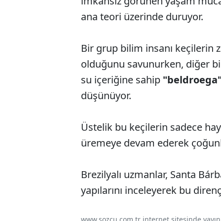
imkansız görünen yaşam mücade
ana teori üzerinde duruyor.
Bir grup bilim insanı keçileri
olduğunu savunurken, diğer bi
su içeriğine sahip
"beldroega
düşünüyor.
Üstelik bu keçilerin sadece haya
üremeye devam ederek çoğunlukl
Brezilyalı uzmanlar, Santa Bárba
yapılarını inceleyerek bu dire
www.sozcu.com.tr internet sitesinde yayınla