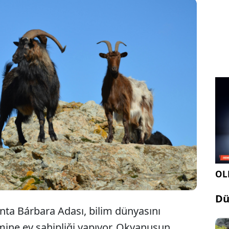
Brezilya'da tatlı su kaynağı olmayan adada ve 250
yıldır devam eden keçi popülasyonu, bilim
dünyasını şoke etti.
OLE
Dü
anta Bárbara Adası, bilim dünyasını
mine ev sahipliği yapıyor. Okyanusun