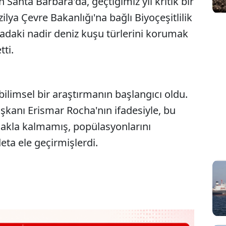
Santa Bárbara'da, geçtiğimiz yıl kritik bir
ilya Çevre Bakanlığı'na bağlı Biyoçeşitlilik
adaki nadir deniz kuşu türlerini korumak
tti.
bilimsel bir araştırmanın başlangıcı oldu.
şkanı Erismar Rocha'nın ifadesiyle, bu
akla kalmamış, popülasyonlarını
eta ele geçirmişlerdi.