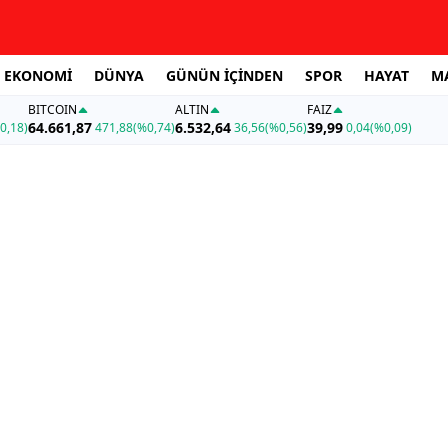
EKONOMİ
DÜNYA
GÜNÜN İÇİNDEN
SPOR
HAYAT
M
BITCOIN
ALTIN
FAİZ
64.661,87
6.532,64
39,99
0,18)
471,88
(%0,74)
36,56
(%0,56)
0,04
(%0,09)