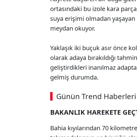
ortasındaki bu izole kara parças
suya erişimi olmadan yaşayan k
meydan okuyor.
Yaklaşık iki buçuk asır önce ko
olarak adaya bırakıldığı tahmin
geliştirdikleri inanılmaz adap
gelmiş durumda.
ABERİ OKU
➜
Günün Trend Haberleri
BAKANLIK HAREKETE GEÇ
SÖZCÜ SON DAKİKA
Bahia kıyılarından 70 kilometr