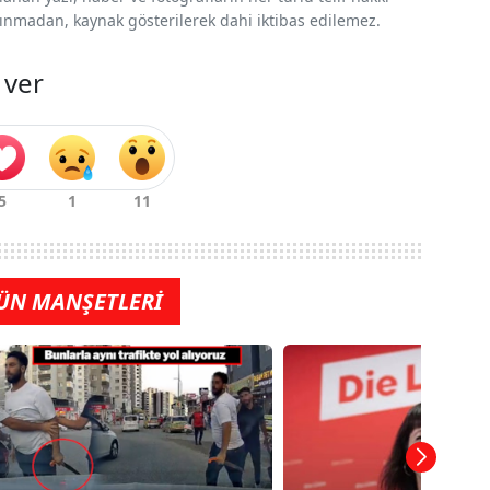
 alınmadan, kaynak gösterilerek dahi iktibas edilemez.
 ver
ÜN MANŞETLERİ