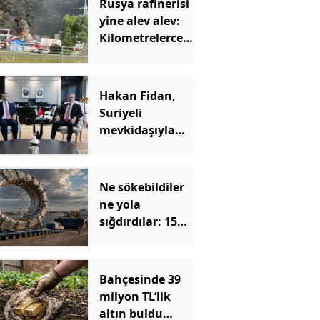
Rusya rafinerisi
yine alev alev:
Kilometrelerce
öteden görüldü
Hakan Fidan,
Suriyeli
mevkidaşıyla
görüştü: İşbirliği
vurgusu yaptı
Ne sökebildiler
ne yola
sığdırdılar: 15
metrelik dev
halkayı 35
günde böyle
Bahçesinde 39
taşıdılar
milyon TL’lik
altın buldu