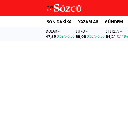
SON DAKİKA
YAZARLAR
GÜNDEM
DOLAR
EURO
STERLIN
47,59
55,06
64,21
0,03
(%0,06)
0,05
(%0,09)
0,11
(%