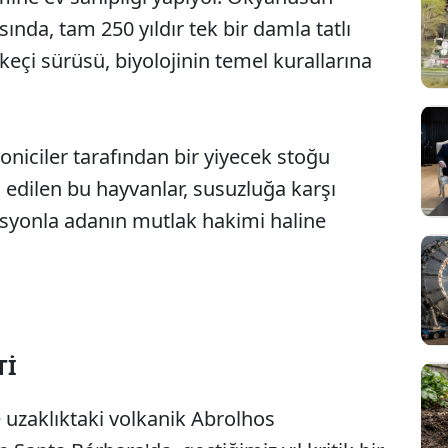
ında, tam 250 yıldır tek bir damla tatlı
eçi sürüsü, biyolojinin temel kurallarına
loniciler tarafından bir yiyecek stoğu
 edilen bu hayvanlar, susuzluğa karşı
tasyonla adanın mutlak hakimi haline
Tİ
e uzaklıktaki volkanik Abrolhos