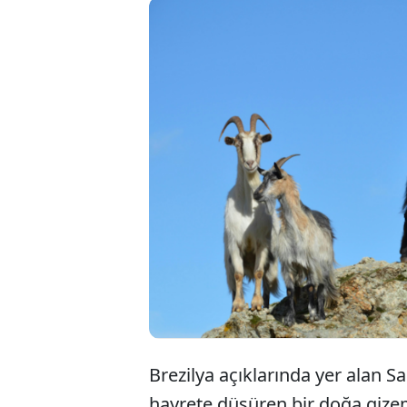
Brezilya açıklarında yer alan S
hayrete düşüren bir doğa gize