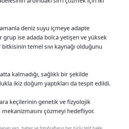
lesinin ardındaki sırrı çözmek için iki
n zamanla deniz suyu içmeye adapte
r grup ise adada bolca yetişen ve yüksek
"
bitkisinin temel sıvı kaynağı olduğunu
tta kalmadığı, sağlıklı bir şekilde
a ikiz doğum yaptıkları da tespit edildi.
ra keçilerinin genetik ve fizyolojik
nç mekanizmasını çözmeyi hedefliyor.
nan yazı, haber ve fotoğrafların her türlü telif hakkı