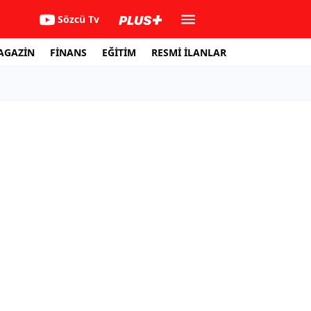
Sözcü Tv
AGAZİN
FİNANS
EĞİTİM
RESMİ İLANLAR