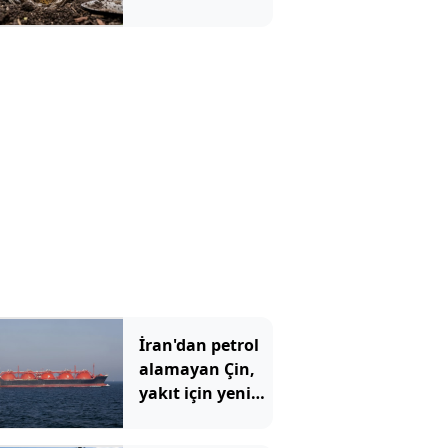
devlete
bildirdiğine
pişman oldu
İran'dan petrol
alamayan Çin,
yakıt için yeni
durağını buldu