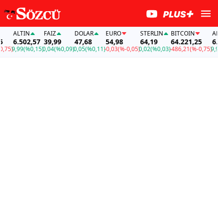
ALTIN
FAİZ
DOLAR
EURO
STERLIN
BITCOIN
ALTI
6.502,57
39,99
47,68
54,98
64,19
64.221,25
6.50
5)
9,99
(%0,15)
0,04
(%0,09)
0,05
(%0,11)
-0,03
(%-0,05)
0,02
(%0,03)
-486,21
(%-0,75)
9,99
(