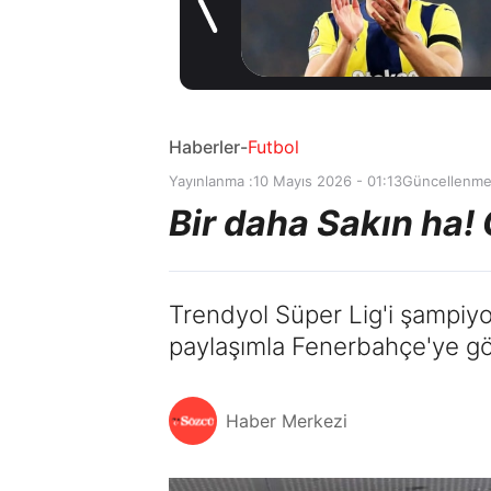
gelişme! Transfer
17 saat önce
iptal oldu
Haberler
-
Futbol
Yayınlanma :
10 Mayıs 2026 - 01:13
Güncellenme
Bir daha Sakın ha
Trendyol Süper Lig'i şampiy
paylaşımla Fenerbahçe'ye 
Haber Merkezi