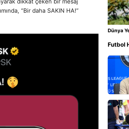
layarak dikkat çeken bir mesaj
şımında, “Bir daha SAKIN HA!”
Dünya Ye
Futbol 