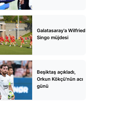
açıklama geldi
Galatasaray'a Wilfried
Singo müjdesi
Beşiktaş açıkladı,
Orkun Kökçü'nün acı
günü