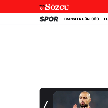
SPOR
TRANSFER GÜNLÜĞÜ
F
Transfer Günlüğü
Fenerbahçe'de
beklenmeyen