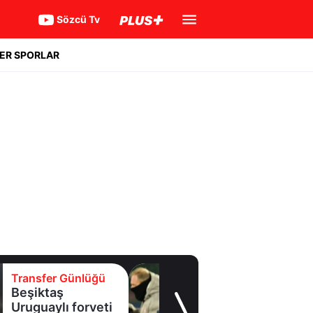
Sözcü Tv
ER SPORLAR
Transfer Günlüğü
Batrakov’da ikinci
raunt