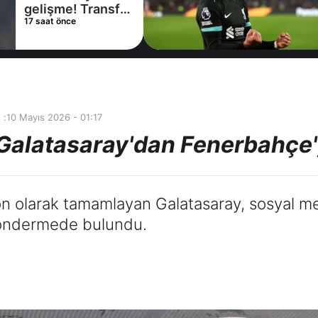
kiralama
21 saat önce
konusunda Al
Hilal ile anlaştı!
Adım adım Nunez
 :
10 Mayıs 2026 - 01:17
! Galatasaray'dan Fenerbahçe
on olarak tamamlayan Galatasaray, sosyal m
göndermede bulundu.