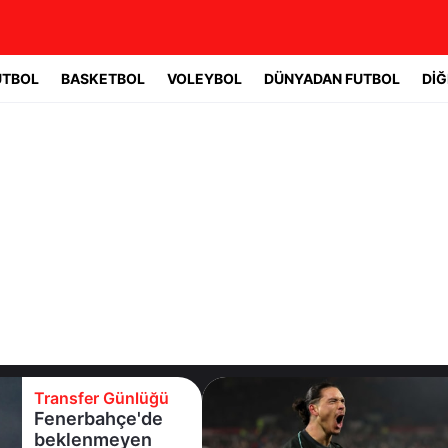
UTBOL
BASKETBOL
VOLEYBOL
DÜNYADAN FUTBOL
DİĞ
Transfer Günlüğü
Beşiktaş
Uruguaylı forveti