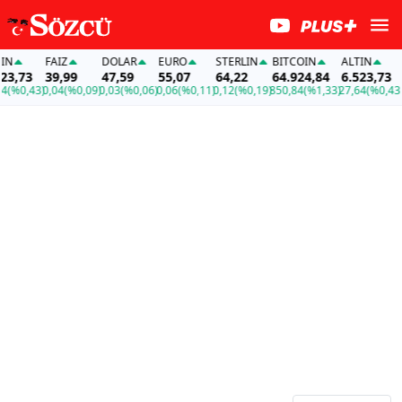
FAİZ
DOLAR
EURO
STERLIN
BITCOIN
ALTIN
F
3,73
39,99
47,59
55,07
64,22
64.924,84
6.523,73
3
%0,43)
0,04
(%0,09)
0,03
(%0,06)
0,06
(%0,11)
0,12
(%0,19)
850,84
(%1,33)
27,64
(%0,43)
0,