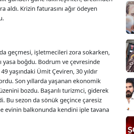
a aldı. Krizin faturasını ağır ödeyen
u.
nda geçmesi, işletmecileri zora sokarken,
yı yasa boğdu. Bodrum ve çevresinde
49 yaşındaki Ümit Çeviren, 30 yıldır
yordu. Son yıllarda yaşanan ekonomik
üzenini bozdu. Başarılı turizmci, giderek
di. Bu sezon da sönük geçince çaresiz
e evinin balkonunda kendini iple tavana