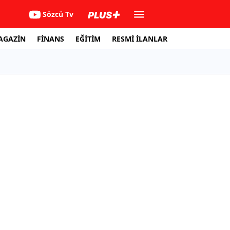
Sözcü Tv
AGAZİN
FİNANS
EĞİTİM
RESMİ İLANLAR