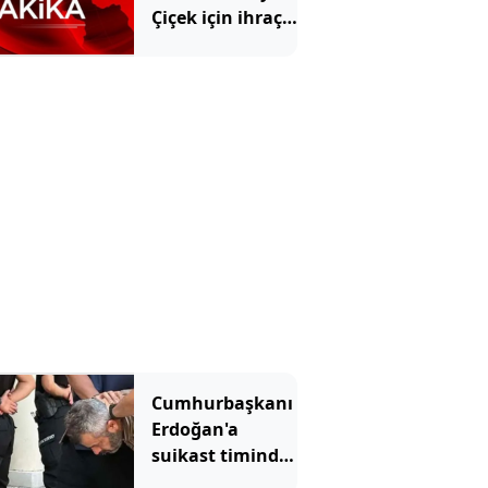
Çiçek için ihraç
talebi!
Cumhurbaşkanı
Erdoğan'a
suikast timinde
yer alan