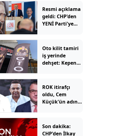
Resmi açıklama
geldi: CHP'den
YENİ Parti'ye
kaç belediye
başkanı geçti?
Oto kilit tamiri
iş yerinde
dehşet: Kepeng
açtılar, içeriden
iki ölü çıktı
ROK itirafçı
oldu, Cem
Küçük'ün adını
verdi
Son dakika:
CHP'den İlkay