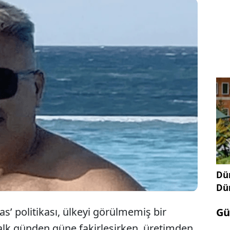
Bodrum’da 30 yıldır acente işleten ünlü iş insanı,
katlanan borçlarının altından kalkamayınca
kendini iple tavana astı.
Dün
Dü
Nas’ politikası, ülkeyi görülmemiş bir
Gü
alk günden güne fakirleşirken, üretimden