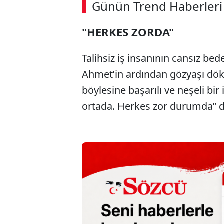
Günün Trend Haberleri
00:02
/ 02:14
"HERKES ZORDA"
Talihsiz iş insanının cansız be
Ahmet’in ardından gözyaşı dök
böylesine başarılı ve neşeli bir
ortada. Herkes zor durumda” d