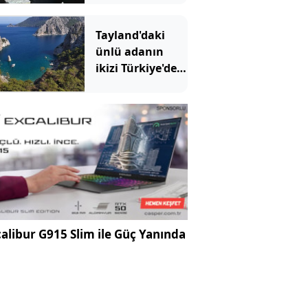
FETÖ'cünün
ablası da
Tayland'daki
gözaltına alındı
ünlü adanın
ikizi Türkiye'de
çıktı: Sadece
denizden
gidilebiliyor
alibur G915 Slim ile Güç Yanında