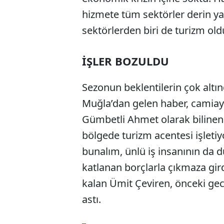
hizmete tüm sektörler derin yar
sektörlerden biri de turizm old
İŞLER BOZULDU
Sezonun beklentilerin çok altı
Muğla’dan gelen haber, camia
Gümbetli Ahmet olarak bilinen 
bölgede turizm acentesi işleti
bunalım, ünlü iş insanının da d
katlanan borçlarla çıkmaza gir
kalan Ümit Çeviren, önceki gec
astı.
ABERİ OKU
➜