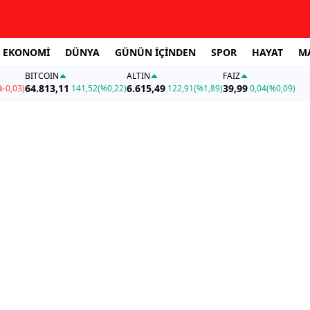
EKONOMİ
DÜNYA
GÜNÜN İÇİNDEN
SPOR
HAYAT
M
BITCOIN
ALTIN
FAİZ
64.813,11
6.615,49
39,99
%-0,03)
141,52
(%0,22)
122,91
(%1,89)
0,04
(%0,09)