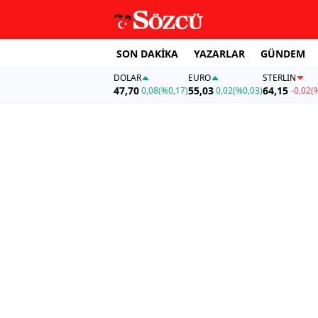
SON DAKİKA
YAZARLAR
GÜNDEM
DOLAR
EURO
STERLIN
47,70
55,03
64,15
0,08
(%0,17)
0,02
(%0,03)
-0,02
(