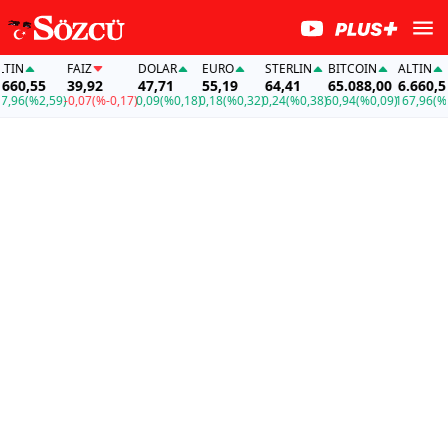
N
FAİZ
DOLAR
EURO
STERLIN
BITCOIN
ALTIN
0,55
39,92
47,71
55,19
64,41
65.088,00
6.660,55
6
(%2,59)
-0,07
(%-0,17)
0,09
(%0,18)
0,18
(%0,32)
0,24
(%0,38)
60,94
(%0,09)
167,96
(%2,59