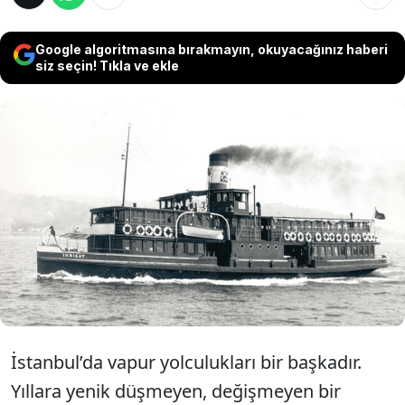
Google algoritmasına bırakmayın, okuyacağınız haberi
siz seçin! Tıkla ve ekle
Şehir Hatları’nın Cumhuriyetimizin 100. yılı
özelinde hazırladığı “İstanbul’un Gazi
Vapurları ve Gazi Gemileri” kitabı, Boğaziçi
vapurlarının savaş yıllarındaki kahramanlık
destanını anlatıyor.
İstanbul’da vapur yolculukları bir başkadır.
Yıllara yenik düşmeyen, değişmeyen bir