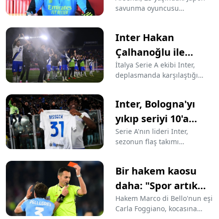
savunma oyuncusu
Tomiyasu'nun sözleşmesini
2026'ya kadar uzattı.
Inter Hakan
Çalhanoğlu ile
şampiyonluğa
İtalya Serie A ekibi Inter,
deplasmanda karşılaştığı
koşuyor! Fark 18'e
Bologna’yı 1-0’lık skorla
çıktı...
mağlup ederek, şampiyonluk
Inter, Bologna'yı
yolunda en yakın takipçisi
Juventus ile arasında puan
yıkıp seriyi 10'a
farkını maç fazlasıyla 18’e
çıkardı
Serie A'nın lideri Inter,
yükseltti.
sezonun flaş takımı
Bologna'yı deplasmanda tek
golle mağlup ederek üst üste
Bir hakem kaosu
10. galibiyetini aldı.
daha: "Spor artık
spor değil"
Hakem Marco di Bello'nun eşi
Carla Foggiano, kocasına
yönelik tehditlere