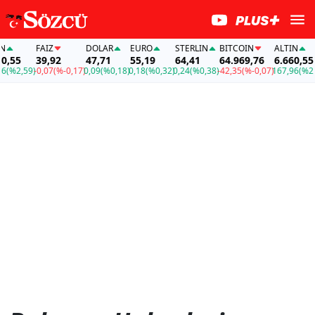
FAİZ
DOLAR
EURO
STERLIN
BITCOIN
ALTIN
FA
39,92
47,71
55,19
64,41
64.969,76
6.660,55
39
59)
-0,07
(%-0,17)
0,09
(%0,18)
0,18
(%0,32)
0,24
(%0,38)
-42,35
(%-0,07)
167,96
(%2,59)
-0,