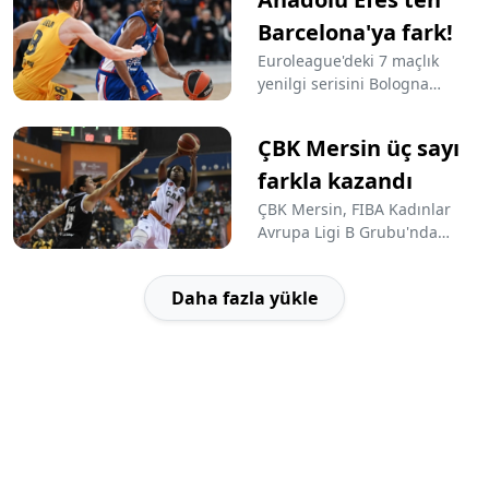
88-75 mağlup ederek seriyi 4
maça çıkardı.
Barcelona'ya fark!
Euroleague'deki 7 maçlık
yenilgi serisini Bologna
karşısında sonlandıran
Anadolu Efes, Barcelona'yı da
ÇBK Mersin üç sayı
taraftarı önünde 24 sayı
farkla yenip üst üste 2.
farkla kazandı
galibiyetini aldı.
ÇBK Mersin, FIBA Kadınlar
Avrupa Ligi B Grubu'nda
sahasında konuk ettiği Virtus
Segafredo Bologna'yı üç
Daha fazla yükle
farkla mağlup etti.