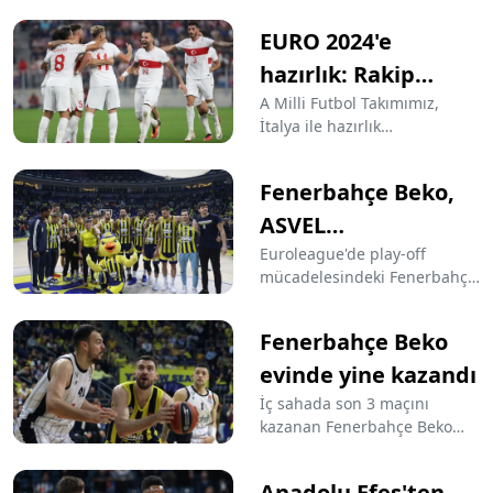
Instagram'dan tepki gösterdi.
EURO 2024'e
Foggiano'nun paylaşımı
futbol camiasında büyük
hazırlık: Rakip
yankı uyandırdı.
İtalya
A Milli Futbol Takımımız,
İtalya ile hazırlık
karşılaşmasında kozlarını
paylaşacak. EURO 2024
Fenerbahçe Beko,
öncesi hazırlıklarını sürdüren
milliler, İtalya'ya karşı
ASVEL
tarihteki ilk galibiyeti elde
deplasmanında
Euroleague'de play-off
etmek istiyor.
mücadelesindeki Fenerbahçe
Beko, 5 galibiyeti olan ASVEL'e
konuk olacak.
Fenerbahçe Beko
evinde yine kazandı
İç sahada son 3 maçını
kazanan Fenerbahçe Beko
taraftarı önünde Virtus
Bologna'yı da 13 sayı farkla
Anadolu Efes'ten