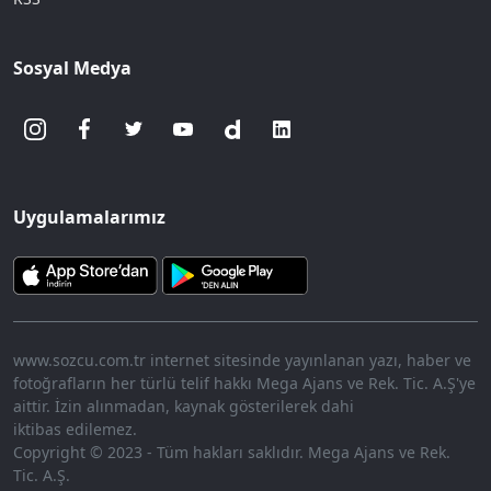
Sosyal Medya
Uygulamalarımız
www.sozcu.com.tr internet sitesinde yayınlanan yazı, haber ve
fotoğrafların her türlü telif hakkı Mega Ajans ve Rek. Tic. A.Ş'ye
aittir. İzin alınmadan, kaynak gösterilerek dahi
iktibas edilemez.
Copyright © 2023 - Tüm hakları saklıdır. Mega Ajans ve Rek.
Tic. A.Ş.