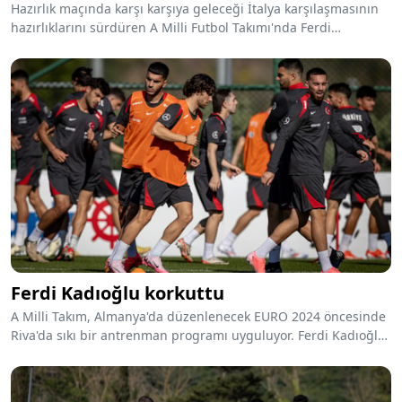
Hazırlık maçında karşı karşıya geleceği İtalya karşılaşmasının
hazırlıklarını sürdüren A Milli Futbol Takımı'nda Ferdi
Kadıoğlu, tedbir amaçlı antrenmana katılmadı.
Ferdi Kadıoğlu korkuttu
A Milli Takım, Almanya'da düzenlenecek EURO 2024 öncesinde
Riva'da sıkı bir antrenman programı uyguluyor. Ferdi Kadıoğlu,
tedbir amaçlı dinlendirilirken takım çalışmaları sürüyor.