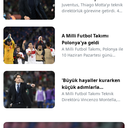
Juventus, Thiago Motta'yı teknik
direktörlük görevine getirdi. 41
yaşındaki İtalyan teknik adam ile
30 Haziran 2027'ye kadar
sürecek bir anlaşma imzalandı.
A Milli Futbol Takımı
Polonya'ya geldi
A Milli Futbol Takımı, Polonya ile
10 Haziran Pazartesi günü
deplasmanda yapacağı hazırlık
maçı için bu ülkeye geldi.
'Büyük hayaller kurarken
küçük adımlarla
ilerlemeyi...'
A Milli Futbol Takımı Teknik
Direktörü Vincenzo Montella,
İtalya ile 0-0 biten maç
sonrasında kadro ve EURO 2024
hedefi hakkında konuştu.