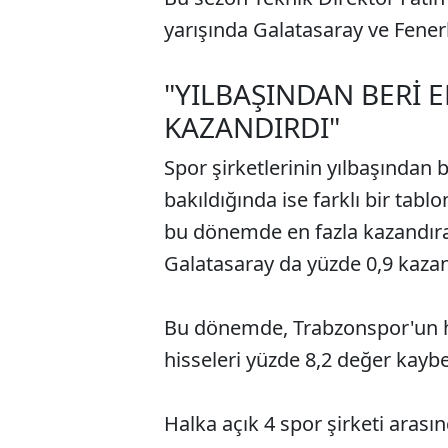
yarışında Galatasaray ve Fenerb
"YILBAŞINDAN BERİ E
KAZANDIRDI"
Spor şirketlerinin yılbaşından 
bakıldığında ise farklı bir tabl
bu dönemde en fazla kazandıran
Galatasaray da yüzde 0,9 kazan
Bu dönemde, Trabzonspor'un hi
hisseleri yüzde 8,2 değer kaybe
Halka açık 4 spor şirketi arası