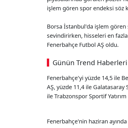
işlem gören spor endeksi söz 
Borsa İstanbul'da işlem gören s
sevindirirken, hisseleri en faz
Fenerbahçe Futbol AŞ oldu.
Günün Trend Haberleri
Fenerbahçe'yi yüzde 14,5 ile Be
AŞ, yüzde 11,4 ile Galatasaray S
ile Trabzonspor Sportif Yatırım v
Fenerbahçe'nin haziran ayında 