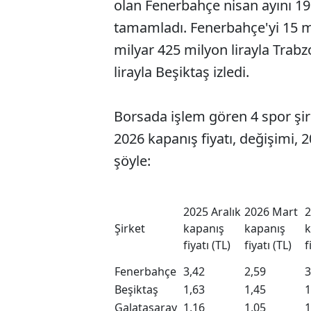
olan Fenerbahçe nisan ayını 19 
tamamladı. Fenerbahçe'yi 15 mi
milyar 425 milyon lirayla Trab
lirayla Beşiktaş izledi.
Borsada işlem gören 4 spor şir
2026 kapanış fiyatı, değişimi, 
şöyle:
2025 Aralık
2026 Mart
2
Şirket
kapanış
kapanış
k
fiyatı (TL)
fiyatı (TL)
f
Fenerbahçe
3,42
2,59
3
Beşiktaş
1,63
1,45
1
Galatasaray
1,16
1,05
1