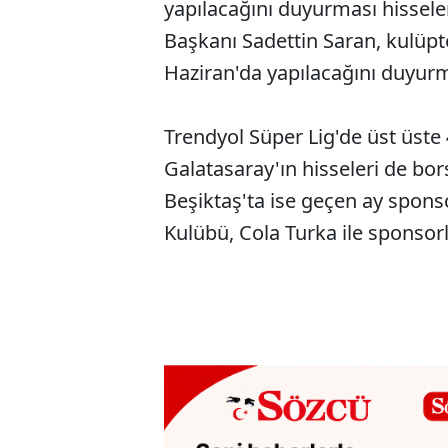
yapılacağını duyurması hisseler
Başkanı Sadettin Saran, kulüpt
Haziran'da yapılacağını duyur
Trendyol Süper Lig'de üst üste
Galatasaray'ın hisseleri de bor
Beşiktaş'ta ise geçen ay sponso
Kulübü, Cola Turka ile sponsor