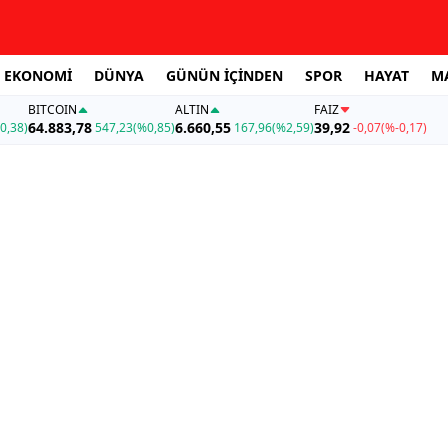
EKONOMİ
DÜNYA
GÜNÜN İÇİNDEN
SPOR
HAYAT
M
BITCOIN
ALTIN
FAİZ
64.883,78
6.660,55
39,92
0,38)
547,23
(%0,85)
167,96
(%2,59)
-0,07
(%-0,17)