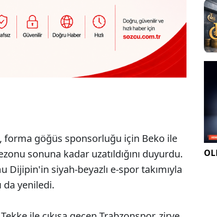
, forma göğüs sponsorluğu için Beko ile
OLE
zonu sonuna kadar uzatıldığını duyurdu.
mu Dijipin'in siyah-beyazlı e-spor takımıyla
 da yeniledi.
Tekke ile çıkışa geçen Trabzonspor, zirve