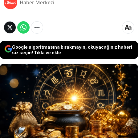
Haber Merkezi
Google algoritmasına bırakmayın, okuyacağınız haberi
siz seçin! Tıkla ve ekle
Mayıs ayının ikinci yarısında gökyüzündeki
hareketlilik bazı burçlar için finansal fırsatları
beraberinde getiriyor. Astrologlara göre
özellikle 15-31 Mayıs tarihleri arasında yeni iş
teklifleri, beklenmedik kazançlar ve maddi
rahatlama gündeme gelebilir.