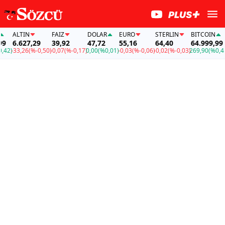
ALTIN
FAİZ
DOLAR
EURO
STERLIN
BITCOIN
AL
6.627,29
39,92
47,72
55,16
64,40
64.999,99
6
)
-33,26
(%-0,50)
-0,07
(%-0,17)
0,00
(%0,01)
-0,03
(%-0,06)
-0,02
(%-0,03)
269,90
(%0,42)
-3