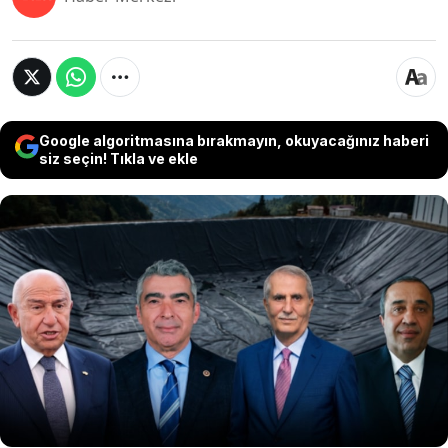
Google algoritmasına bırakmayın, okuyacağınız haberi
siz seçin! Tıkla ve ekle
Bir ağacı sevmekle can bilmekle başlayacak her
şey. Sekü, Akbelen ve Perşembe’den yükselen bu
çığlık, ekmeğini, suyunu köklerini korumak isteyen
halka kulaklarını tıkayanlara...Yeşili karaya, suyu
çamura, toprağı zehire çevirenlere karşı yükseliyor.
Halk iş makinelerine, ablukalara, doğayı talan eden
şirketlere karşı hukukla, doğa sevgisiyle ve inatla
direniyor.