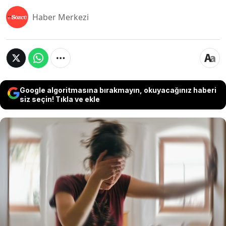
Haber Merkezi
Google algoritmasına bırakmayın, okuyacağınız haberi
siz seçin! Tıkla ve ekle
Dünya'yı vuran güneş fırtınalarının, kalp krizi
riskini artırabileceğine dair yeni veriler ortaya
kondu. Brezilya Ulusal Uzay Araştırmaları
Enstitüsü (INPE) araştırmacılarının yürüttüğü
çalışmaya göre, jeomanyetik fırtınaların
gezegenimizin koruyucu kalkanı olan manyetik
alana çarptığı günlerde özellikle kadınlarda kalp
krizi ihtimali üç kat artabilir.