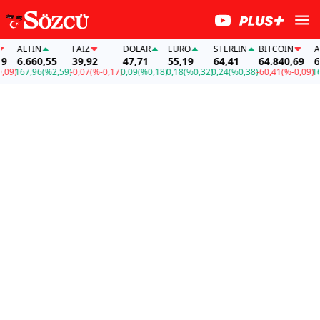
ALTIN
FAİZ
DOLAR
EURO
STERLIN
BITCOIN
ALTI
6.660,55
39,92
47,71
55,19
64,41
64.840,69
6.66
)
167,96
(%2,59)
-0,07
(%-0,17)
0,09
(%0,18)
0,18
(%0,32)
0,24
(%0,38)
-60,41
(%-0,09)
167,