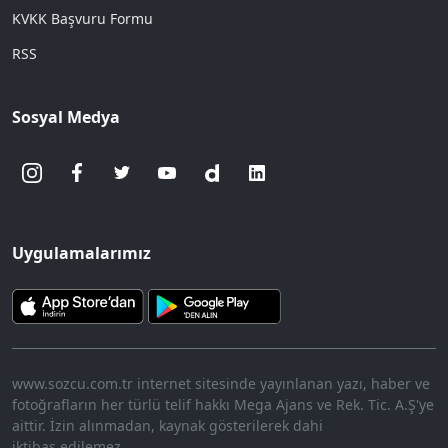
KVKK Başvuru Formu
RSS
Sosyal Medya
Uygulamalarımız
www.sozcu.com.tr internet sitesinde yayınlanan yazı, haber ve
fotoğrafların her türlü telif hakkı Mega Ajans ve Rek. Tic. A.Ş'ye
aittir. İzin alınmadan, kaynak gösterilerek dahi
iktibas edilemez.