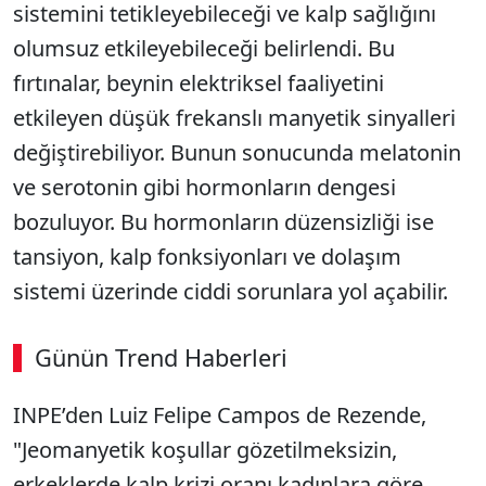
sistemini tetikleyebileceği ve kalp sağlığını
olumsuz etkileyebileceği belirlendi. Bu
fırtınalar, beynin elektriksel faaliyetini
etkileyen düşük frekanslı manyetik sinyalleri
değiştirebiliyor. Bunun sonucunda melatonin
ve serotonin gibi hormonların dengesi
bozuluyor. Bu hormonların düzensizliği ise
tansiyon, kalp fonksiyonları ve dolaşım
sistemi üzerinde ciddi sorunlara yol açabilir.
Günün Trend Haberleri
00:02
/ 08:06
INPE’den Luiz Felipe Campos de Rezende,
Sesi Aç
"Jeomanyetik koşullar gözetilmeksizin,
erkeklerde kalp krizi oranı kadınlara göre