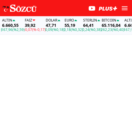
TIN
FAİZ
DOLAR
EURO
STERLIN
BITCOIN
ALTIN
660,55
39,92
47,71
55,19
64,41
65.116,04
6.660,5
,96
(%2,59)
-0,07
(%-0,17)
0,09
(%0,18)
0,18
(%0,32)
0,24
(%0,38)
262,23
(%0,40)
167,96
(%