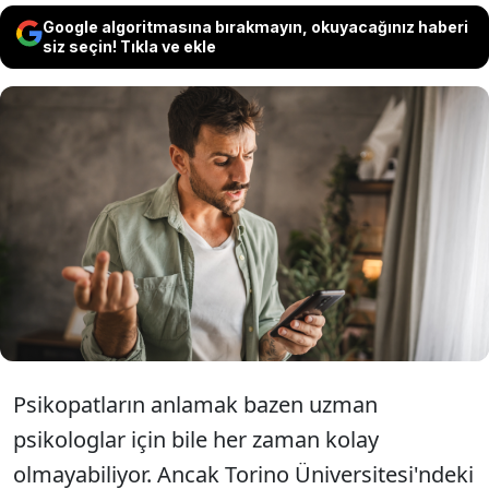
Google algoritmasına bırakmayın, okuyacağınız haberi
siz seçin! Tıkla ve ekle
Yapılan bir araştırmaya göre, birinin
psikopat olduğunu anlamak için bu
işaretleri barındırması yeterli. Eğer sizde
de bu işaretler varsa psikopat olabilirsiniz
Psikopatların anlamak bazen uzman
psikologlar için bile her zaman kolay
olmayabiliyor. Ancak Torino Üniversitesi'ndeki