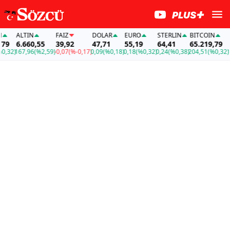
ALTIN
FAİZ
DOLAR
EURO
STERLIN
BITCOIN
ALT
6.660,55
39,92
47,71
55,19
64,41
65.219,79
6.6
2)
167,96
(%2,59)
-0,07
(%-0,17)
0,09
(%0,18)
0,18
(%0,32)
0,24
(%0,38)
204,51
(%0,32)
167,