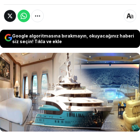
Google algoritmasına bırakmayın, okuyacağınız haberi
siz seçin! Tıkla ve ekle
Muğla’nın Bodrum ilçesine bu sabah saatlerinde
gelen dünya çapında üç ödüle sahip 88 metrelik
Sunrays isimli yat görenleri hayran bıraktı.
Haftalık kirası 1 milyon 150 bin Euro (55 milyon
200 bin TL.) olan yatın bir haftalık kiralaması ile
Bodrum’da bir villa alınabileceği belirtildi.