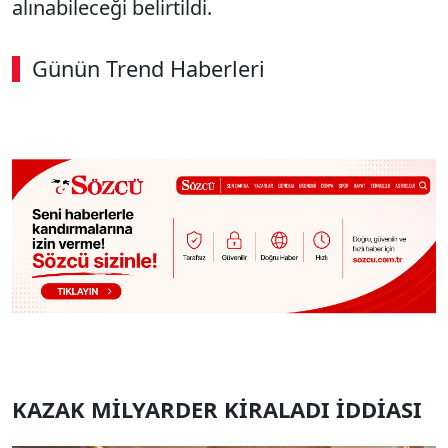
alınabileceği belirtildi.
Günün Trend Haberleri
00:02
/ 03:53
Sesi Aç
KAZAK MİLYARDER KİRALADI İDDİASI