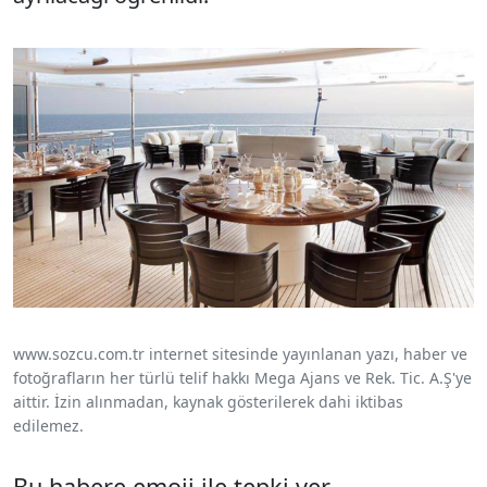
www.sozcu.com.tr internet sitesinde yayınlanan yazı, haber ve
fotoğrafların her türlü telif hakkı Mega Ajans ve Rek. Tic. A.Ş'ye
aittir. İzin alınmadan, kaynak gösterilerek dahi iktibas
edilemez.
Bu habere emoji ile tepki ver