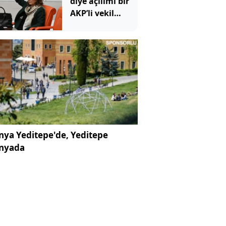
diye açılımı bir
AKP’li vekil
imzalamadı
ya Yeditepe'de, Yeditepe
nyada