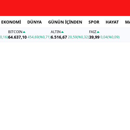
EKONOMİ
DÜNYA
GÜNÜN İÇİNDEN
SPOR
HAYAT
M
BITCOIN
ALTIN
FAİZ
64.637,10
6.516,67
39,99
0,16)
454,69
(%0,71)
20,59
(%0,32)
0,04
(%0,09)