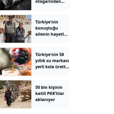
otogarından
biriydi: Tahliye
kararı verildi
Türkiye'nin
konuştuğu
ailenin hayatları
böyle çalınmış
Türkiye'nin 58
yıllık su markası
yerli kola üretti:
81 ilde satışa
çıkardı
50 bin kişinin
katili PKK’lılar
aklanıyor