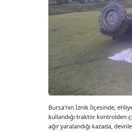
Bursa 
kullan
hayatı
yarala
Bursa'nın İznik İlçesinde, ehliy
kullandığı traktör kontrolden çı
ağır yaralandığı kazada, devrile