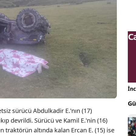
İznik'te 17 yaşındaki ehliyetsiz sürücünün
dığı traktör devrildi. Kazada 15 yaşındaki Ercan E.
nı kaybetti, 16 ve 17 yaşlarındaki iki genç de
ndı.
İnc
Gü
etsiz sürücü Abdulkadir E.'nın (17)
kıp devrildi. Sürücü ve Kamil E.'nin (16)
n traktörün altında kalan Ercan E. (15) ise