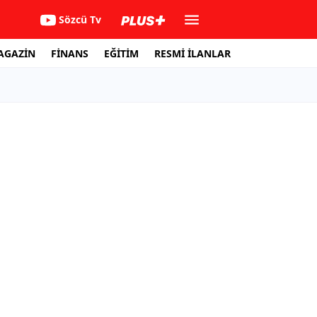
Sözcü Tv
AGAZİN
FİNANS
EĞİTİM
RESMİ İLANLAR