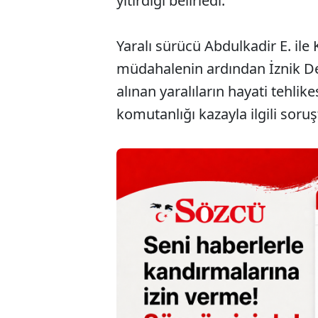
yitirdiği belirledi.
Yaralı sürücü Abdulkadir E. ile 
müdahalenin ardından İznik Devl
alınan yaralıların hayati tehli
komutanlığı kazayla ilgili soru