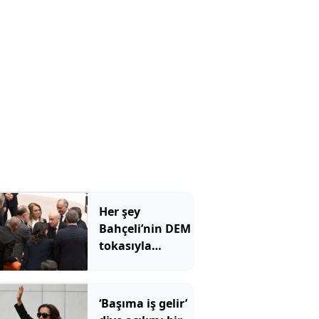
Her şey
Bahçeli’nin DEM
tokasıyla
başladı
‘Başıma iş gelir’