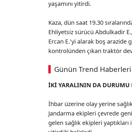
yaşamını yitirdi.
Kaza, dün saat 19.30 sıraların
Ehliyetsiz sürücü Abdulkadir E.,
Ercan E.'yi alarak boş arazide 
kontrolünden çıkan traktör devr
ABERİ OKU
➜
Günün Trend Haberleri
İKİ YARALININ DA DURUMU 
SÖZCÜ SON DAKİKA
İhbar üzerine olay yerine sağlı
Jandarma ekipleri çevrede geni
gelen sağlık ekipleri yaptıkları