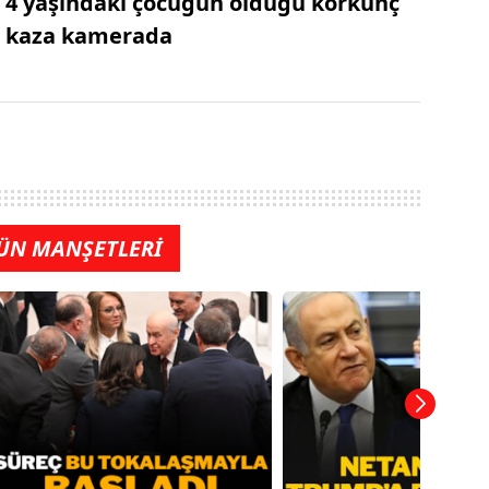
4 yaşındaki çocuğun öldüğü korkunç
kaza kamerada
ÜN MANŞETLERİ