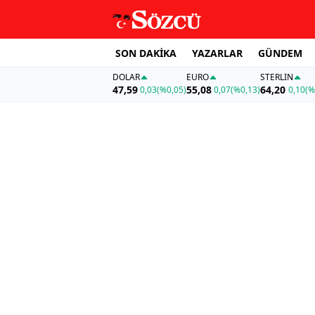
SON DAKİKA
YAZARLAR
GÜNDEM
DOLAR
EURO
STERLIN
47,59
55,08
64,20
0,03
(%0,05)
0,07
(%0,13)
0,10
(%