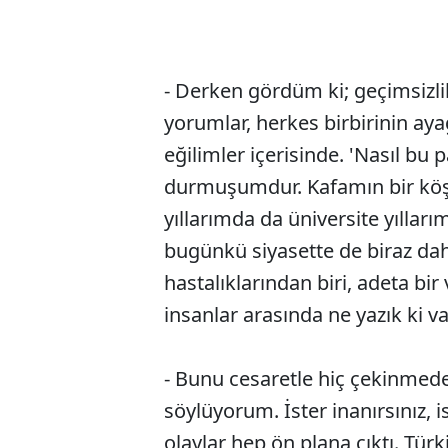
- Derken gördüm ki; geçimsizlik, 
yorumlar, herkes birbirinin ay
eğilimler içerisinde. 'Nasıl bu
durmuşumdur. Kafamın bir köşe
yıllarımda da üniversite yıllar
bugünkü siyasette de biraz da
hastalıklarından biri, adeta bir
insanlar arasında ne yazık ki va
- Bunu cesaretle hiç çekinmed
söylüyorum. İster inanırsınız, 
olaylar hep ön plana çıktı. Türk