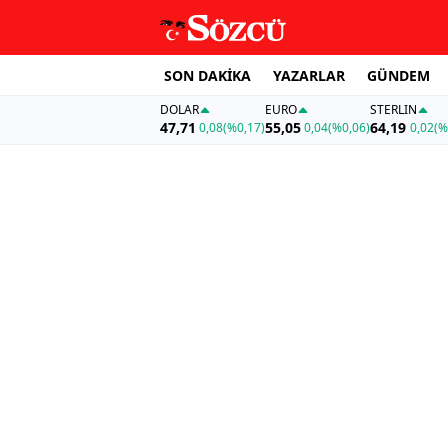
SON DAKİKA
YAZARLAR
GÜNDEM
DOLAR
EURO
STERLIN
47,71
55,05
64,19
0,08
(%0,17)
0,04
(%0,06)
0,02
(%