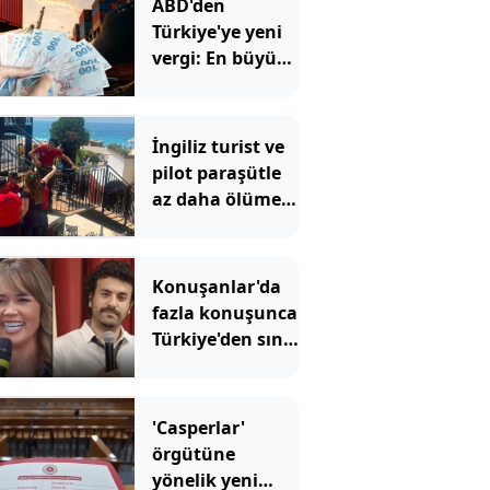
ABD'den
Türkiye'ye yeni
vergi: En büyük
pazarda
dengeler değişti
İngiliz turist ve
pilot paraşütle
az daha ölüme
uçuyordu
Konuşanlar'da
fazla konuşunca
Türkiye'den sınır
dışı edildi
'Casperlar'
örgütüne
yönelik yeni