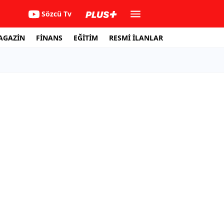
Sözcü Tv
AGAZİN
FİNANS
EĞİTİM
RESMİ İLANLAR