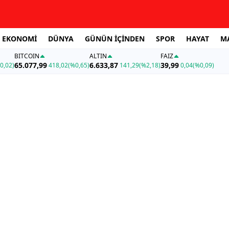
EKONOMİ
DÜNYA
GÜNÜN İÇİNDEN
SPOR
HAYAT
M
BITCOIN
ALTIN
FAİZ
65.077,99
6.633,87
39,99
0,02)
418,02
(%0,65)
141,29
(%2,18)
0,04
(%0,09)