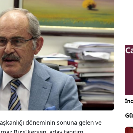
ehir'de 25 yılın ardından aday gösterilmeyen Yılmaz
erşen, Ayşe Ünlüce'ye destek talep etti.
erşen, parti içerisindeki çekişmelerden de söz etti.
İnc
Gü
e başkanlığı döneminin sonuna gelen ve
lmaz Büyükerşen, aday tanıtım