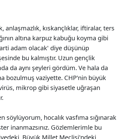
anlaşmazlık, kıskançlıklar, iftiralar, ters
ağının altına karpuz kabuğu koyma gibi
 parti adam olacak' diye düşünüp
sinde bu kalmıştır. Uzun gençlik
ımda da aynı şeyleri gördüm. Ve hala da
ha bozulmuş vaziyette. CHP'nin büyük
 virüs, mikrop gibi siyasetle uğraşan
r.
en söylüyorum, hocalık vasfıma sığınarak
ister inanmazsınız. Gözlemlerimle bu
iyedeki, Büyük Millet Meclisi'ndeki