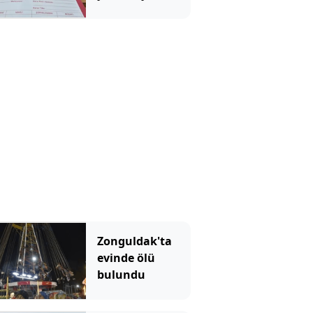
dava
Zonguldak'ta
evinde ölü
bulundu