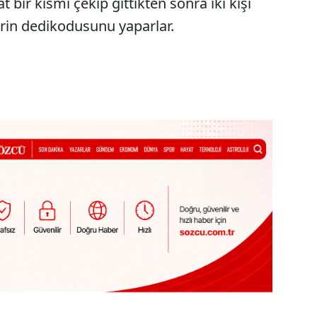
t bir kısmı çekip gittikten sonra iki kişi
erin dedikodusunu yaparlar.