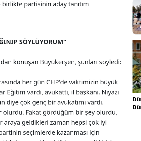
 birlikte partisinin aday tanıtım
IĞINIP SÖYLÜYORUM"
ndan konuşan Büyükerşen, şunları söyledi:
ırasında her gün CHP'de vaktimizin büyük
r Eğitim vardı, avukattı, il başkanı. Niyazi
Dün
n diye çok genç bir avukatımı vardı.
Dü
ar olurdu. Fakat gördüğüm bir şey olurdu,
 araya geldikleri zaman hepsi çok iyi
 partinin seçimlerde kazanması için