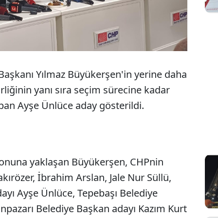
 Başkanı Yılmaz Büyükerşen'in yerine daha
iğinin yanı sıra seçim sürecine kadar
pan Ayşe Ünlüce aday gösterildi.
 sonuna yaklaşan Büyükerşen, CHPnin
akırözer, İbrahim Arslan, Jale Nur Süllü,
ayı Ayşe Ünlüce, Tepebaşı Belediye
npazarı Belediye Başkan adayı Kazım Kurt