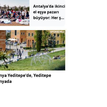
Antalya'da ikinci
el eşya pazarı
büyüyor: Her şey
ucuza satılıyor
ya Yeditepe'de, Yeditepe
nyada