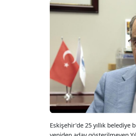
Eskiş
Büyük
Büyük
Eskişehir'de 25 yıllık belediy
yeniden aday gösterilmeyen Yı