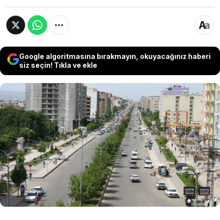
Google algoritmasına bırakmayın, okuyacağınız haberi
siz seçin! Tıkla ve ekle
Ekonomideki derin çöküşe rağmen çizdiği pembe
tablolarla sık sık gündem olan Hazine ve Maliye
Bakanı Mehmet Şimşek, memleketi Batman’ın
büyükşehir olmaya yakın olduğunu söyledi.
Batman ile birlikte 750 bin nüfusa yakın olan
Sivas, Tokat, Adıyaman ve Elazığ da büyükşehir
olmak için sırada bekliyor.