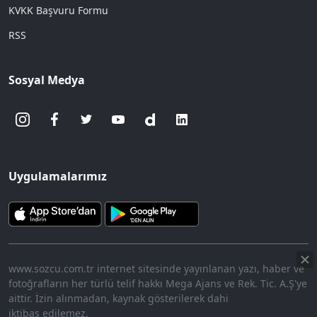
KVKK Başvuru Formu
RSS
Sosyal Medya
Uygulamalarımız
www.sozcu.com.tr internet sitesinde yayınlanan yazı, haber ve
fotoğrafların her türlü telif hakkı Mega Ajans ve Rek. Tic. A.Ş'ye
aittir. İzin alınmadan, kaynak gösterilerek dahi
iktibas edilemez.