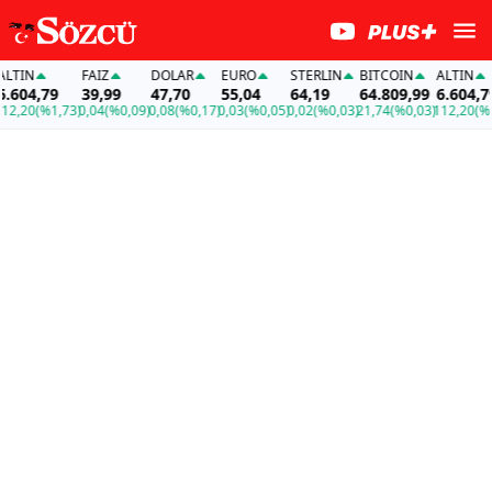
IN
FAİZ
DOLAR
EURO
STERLIN
BITCOIN
ALTIN
04,79
39,99
47,70
55,04
64,19
64.809,99
6.604,79
,20
(%1,73)
0,04
(%0,09)
0,08
(%0,17)
0,03
(%0,05)
0,02
(%0,03)
21,74
(%0,03)
112,20
(%1,7