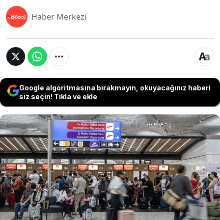
Haber Merkezi
Google algoritmasına bırakmayın, okuyacağınız haberi
siz seçin! Tıkla ve ekle
Balkan ülkesi Karadağ'ın Türk vatandaşlarına
yönelik vize serbestisini askıya alması, iki ülke
arasında turizm faaliyeti yürüten acentelerini
vurdu. Gelecek 6 ay içerisinde ülkeyi ziyaret
edecek 15 bine yakın Türk vatandaşının seyahati
iptal edilirken, Türk turistlere ziyaretlerini yeniden
programlamaları ve vize başvurusunda
bulunmaları tavsiye edildi.