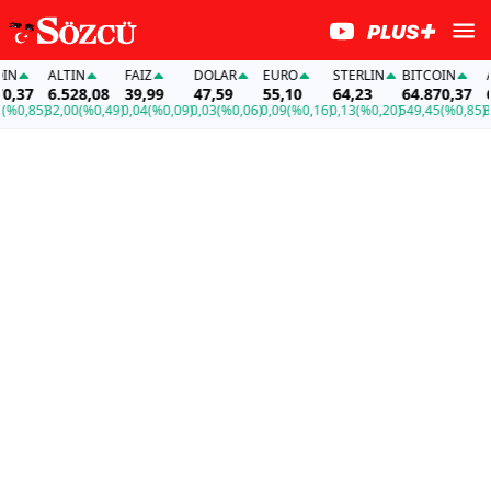
ALTIN
FAİZ
DOLAR
EURO
STERLIN
BITCOIN
ALT
37
6.528,08
39,99
47,59
55,10
64,23
64.870,37
6.
0,85)
32,00
(%0,49)
0,04
(%0,09)
0,03
(%0,06)
0,09
(%0,16)
0,13
(%0,20)
549,45
(%0,85)
32,