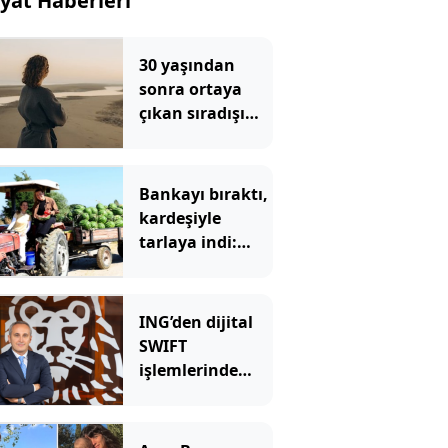
yat Haberleri
30 yaşından
sonra ortaya
çıkan sıradışı
isteklerin
nedenini
uzmanlar
Bankayı bıraktı,
açıkladı
kardeşiyle
tarlaya indi:
Şimdi siparişlere
yetişemiyorlar
ING’den dijital
SWIFT
işlemlerinde
masrafsız
dönem