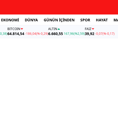
EKONOMİ
DÜNYA
GÜNÜN İÇİNDEN
SPOR
HAYAT
M
BITCOIN
ALTIN
FAİZ
64.814,54
6.660,55
39,92
0,38)
-186,04
(%-0,29)
167,96
(%2,59)
-0,07
(%-0,17)