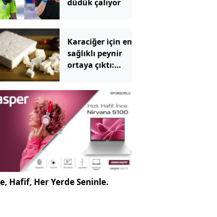
düdük çalıyor
Karaciğer için en
sağlıklı peynir
ortaya çıktı:
Ezine veya
tulum değil
e, Hafif, Her Yerde Seninle.