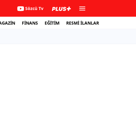
Sözcü Tv
AGAZİN
FİNANS
EĞİTİM
RESMİ İLANLAR