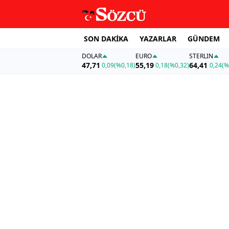
SON DAKİKA
YAZARLAR
GÜNDEM
DOLAR
EURO
STERLIN
47,71
55,19
64,41
0,09
(%0,18)
0,18
(%0,32)
0,24
(%