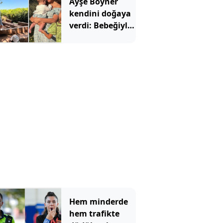
Ayşe Boyner
kendini doğaya
verdi: Bebeğiyle
bahçede meyve
topladı
Hem minderde
hem trafikte