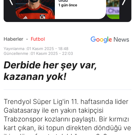
Haberler
-
Futbol
Yayınlanma :
01 Kasım 2025 - 18:48
Güncellenme :
01 Kasım 2025 - 22:03
Derbide her şey var,
kazanan yok!
Trendyol Süper Lig'in 11. haftasında lider
Galatasaray ile en yakın takipçisi
Trabzonspor kozlarını paylaştı. Bir kırmızı
kart çıkan, iki topun direkten döndüğü ve