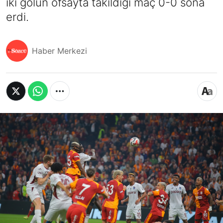
iki golün ofsayta takıldığı maç 0-0 sona
erdi.
Haber Merkezi