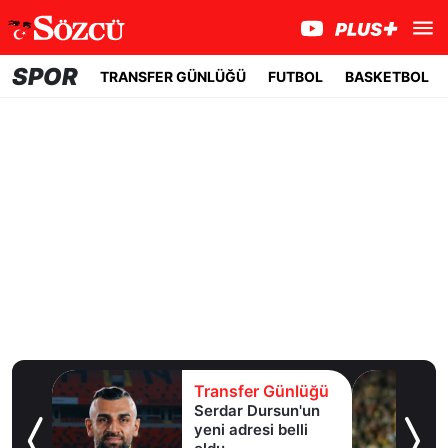
SPOR
TRANSFER GÜNLÜĞÜ
FUTBOL
BASKETBOL
r Günlüğü
Transfer Günlüğü
Dursun'un
Galatasaray'a
si belli
sürpriz orta saha
1 gün önce