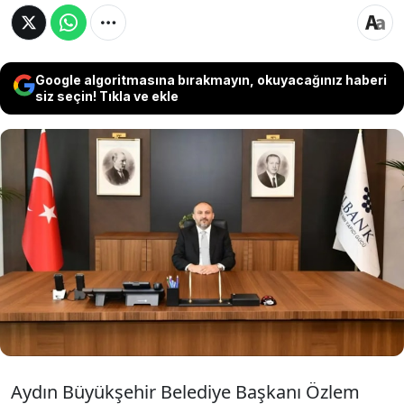
Google algoritmasına bırakmayın, okuyacağınız haberi
siz seçin! Tıkla ve ekle
Özlem Çerçioğlu’nun AKP’ye katılmasının
ardından Aydın Büyükşehir Belediyesi ile
yapılan finansman anlaşmasıyla gündeme
gelen İLBANK Genel Müdürü Recep Türk
görevinden ayrıldı.
Aydın Büyükşehir Belediye Başkanı Özlem