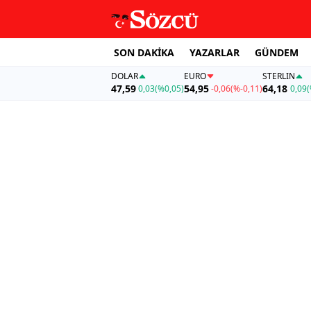
SON DAKİKA
YAZARLAR
GÜNDEM
DOLAR
EURO
STERLIN
47,59
54,95
64,18
0,03
(%0,05)
-0,06
(%-0,11)
0,09
(