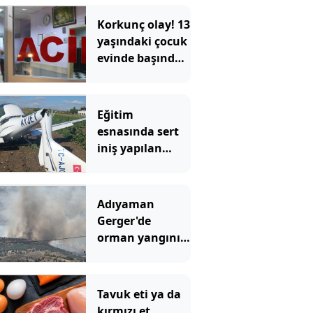
Korkunç olay! 13
yaşındaki çocuk
evinde başından
vurulmuş halde
ölü bulundu
Eğitim
esnasında sert
iniş yapılan
uçak bu hale
geldi
Adıyaman
Gerger'de
orman yangını
çıktı
Tavuk eti ya da
kırmızı et