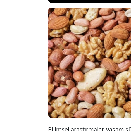
Daha uzun ve kali
Sağlıklı bir yaşa
ve uzun ömrün gi
yaşamak mümkün. 
bile sağlık açısın
Bilimsel araştırmalar, yaşam s