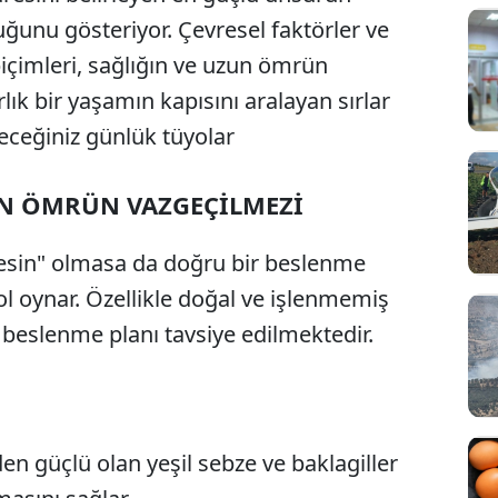
ğunu gösteriyor. Çevresel faktörler ve
içimleri, sağlığın ve uzun ömrün
rlık bir yaşamın kapısını aralayan sırlar
leceğiniz günlük tüyolar
UN ÖMRÜN VAZGEÇİLMEZİ
besin" olmasa da doğru bir beslenme
l oynar. Özellikle doğal ve işlenmemiş
 beslenme planı tavsiye edilmektedir.
n güçlü olan yeşil sebze ve baklagiller
Sesi Aç