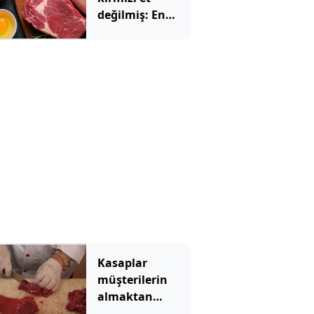
değilmiş: En
sağlıklı protein
kaynağı belli
oldu
Kasaplar
müşterilerin
almaktan
kaçındığı tek et