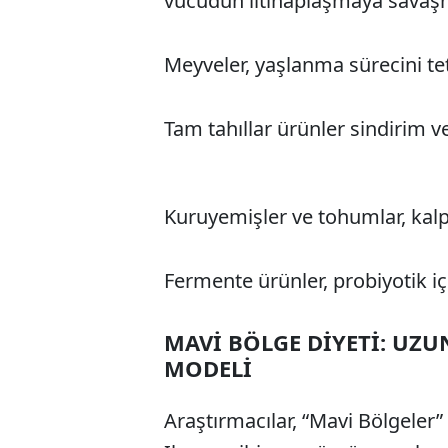
vücudun iltihaplaşmaya savaşm
Meyveler, yaşlanma sürecini tet
Tam tahıllar ürünler sindirim v
Kuruyemişler ve tohumlar, kalp
Fermente ürünler, probiyotik içe
MAVİ BÖLGE DİYETİ: UZ
MODELİ
Araştırmacılar, “Mavi Bölgeler”