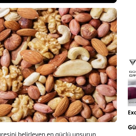
teli bir yaşam aslında sandığınız kadar uzak değil!
mın temel taşları arasında yer alan Mavi Bölge Diyeti
zli formülleri sayesinde 100 yaşında kadar
Özellikle bir kuruyemiş var ki bir avuç yemek
dan çok etkili.
Exc
Gü
üresini belirleyen en güçlü unsurun