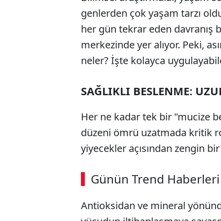
genlerden çok yaşam tarzı oldu
her gün tekrar eden davranış b
merkezinde yer alıyor. Peki, ası
neler? İşte kolayca uygulayabi
SAĞLIKLI BESLENME: UZ
Her ne kadar tek bir "mucize 
düzeni ömrü uzatmada kritik ro
yiyecekler açısından zengin bir
ABERİ OKU
➜
Günün Trend Haberleri
00:02
/ 09:08
Antioksidan ve mineral yönünde