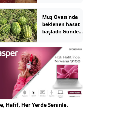
türünü açıkladı
Muş Ovası'nda
beklenen hasat
başladı: Günde
20 tır yükleniyor
e, Hafif, Her Yerde Seninle.