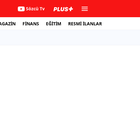
Sözcü Tv
AGAZİN
FİNANS
EĞİTİM
RESMİ İLANLAR