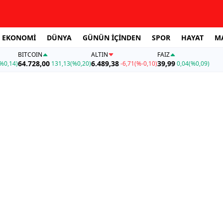
EKONOMİ
DÜNYA
GÜNÜN İÇİNDEN
SPOR
HAYAT
M
BITCOIN
ALTIN
FAİZ
64.728,00
6.489,38
39,99
%0,14)
131,13
(%0,20)
-6,71
(%-0,10)
0,04
(%0,09)