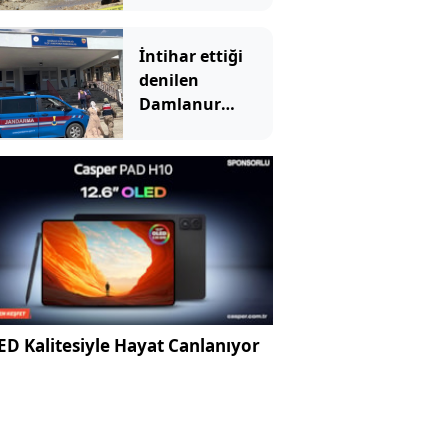
İntihar ettiği
denilen
Damlanur
cinayete kurban
gitmiş!
D Kalitesiyle Hayat Canlanıyor