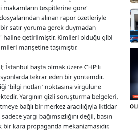
dli makamların tespitlerine göre'
 dosyalarından alınan rapor özetleriyle
k bir satır yoruma gerek duymadan
 haline getirilmiştir. Kimileri olduğu gibi
mileri manşetine taşımıştır.
il; İstanbul başta olmak üzere CHP’li
syonlarda tekrar eden bir yöntemdir.
 'bilgi notları' noktasına virgülüne
edir. Yargının gizli soruşturma belgeleri,
meye bağlı bir merkez aracılığıyla iktidar
OLE
sadece yargı bağımsızlığını değil, basın
k bir kara propaganda mekanizmasıdır.