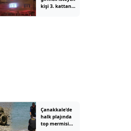
kişi 3. kattan
düştü: O anlar
kamerada
Çanakkale'de
halk plajında
top mermisi
paniği