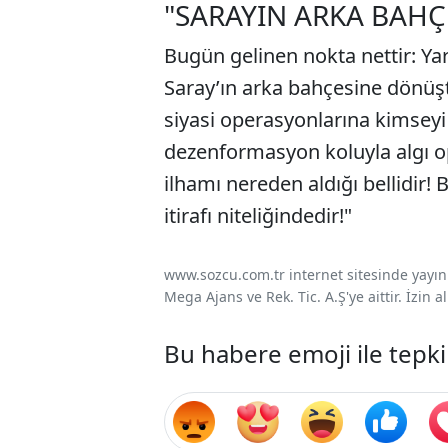
"SARAYIN ARKA BAH
Bugün gelinen nokta nettir: Ya
Saray’ın arka bahçesine dönüşt
siyasi operasyonlarına kimseyi
dezenformasyon koluyla algı o
ilhamı nereden aldığı bellidir! 
itirafı niteliğindedir!"
www.sozcu.com.tr internet sitesinde yayınla
Mega Ajans ve Rek. Tic. A.Ş'ye aittir. İzin
Bu habere emoji ile tepki