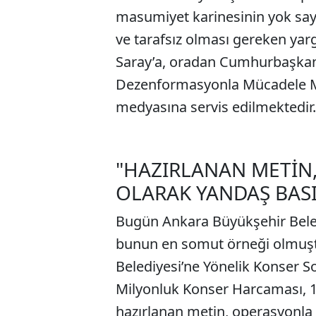
masumiyet karinesinin yok sayı
ve tarafsız olması gereken yarg
Saray’a, oradan Cumhurbaşkanlı
Dezenformasyonla Mücadele Me
medyasına servis edilmektedir.
"HAZIRLANAN METİN
OLARAK YANDAŞ BAS
Bugün Ankara Büyükşehir Bele
bunun en somut örneği olmuştu
Belediyesi’ne Yönelik Konser S
Milyonluk Konser Harcaması, 1
hazırlanan metin, operasyonla