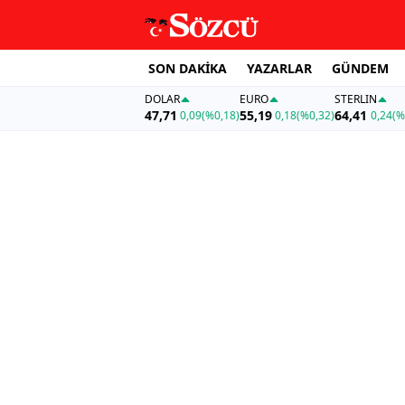
SON DAKİKA
YAZARLAR
GÜNDEM
DOLAR
EURO
STERLIN
47,71
55,19
64,41
0,09
(%0,18)
0,18
(%0,32)
0,24
(%