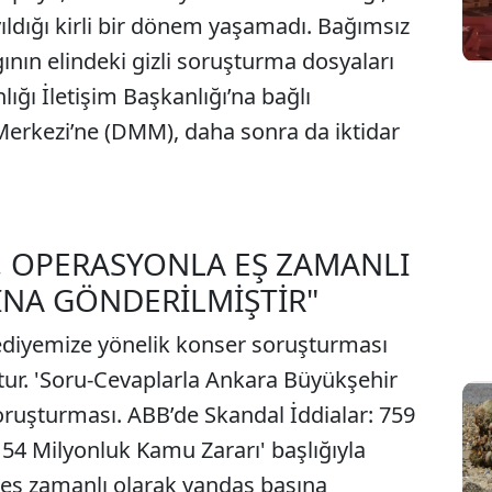
ldığı kirli bir dönem yaşamadı. Bağımsız
ının elindeki gizli soruşturma dosyaları
ğı İletişim Başkanlığı’na bağlı
rkezi’ne (DMM), daha sonra da iktidar
, OPERASYONLA EŞ ZAMANLI
INA GÖNDERİLMİŞTİR"
diyemize yönelik konser soruşturması
r. 'Soru-Cevaplarla Ankara Büyükşehir
oruşturması. ABB’de Skandal İddialar: 759
54 Milyonluk Kamu Zararı' başlığıyla
 eş zamanlı olarak yandaş basına