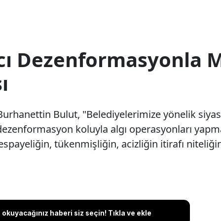
ıcı Dezenformasyonla 
ı
rhanettin Bulut, "Belediyelerimize yönelik siyas
dezenformasyon koluyla algı operasyonları yapmak
spayeliğin, tükenmişliğin, acizliğin itirafı niteliği
okuyacağınız haberi siz seçin! Tıkla ve ekle