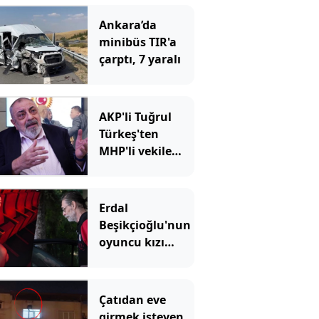
Ankara’da
minibüs TIR'a
çarptı, 7 yaralı
AKP'li Tuğrul
Türkeş'ten
MHP'li vekile
sert sözler
Erdal
Beşikçioğlu'nun
oyuncu kızı
Derin
sessizliğini
bozdu: 'Siz öyle
Çatıdan eve
bilirsiniz ama...'
girmek isteyen