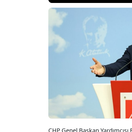
CHP Genel Başkan 
yönelik siyasi op
kolu dezenformasy
Darbecilerin ilham
tükenmişliğin, aciz
CHP Genel Başkan Yardımcısı B