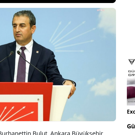
Yardımcısı Burhanettin Bulut, "Belediyelerimize
erasyonlarına kimseyi ikna edemeyen Saray’ın yargı
on koluyla algı operasyonları yapmaktadır.
ı nereden aldığı bellidir! Bu da pespayeliğin,
liğin itirafı niteliğindedir!" dedi.
Exc
Gü
urhanettin Bulut, Ankara Büyükşehir