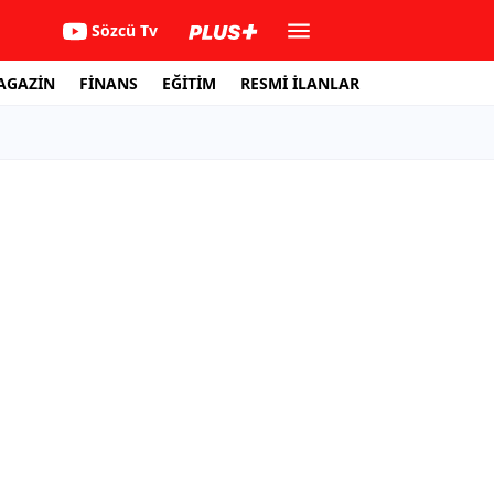
Sözcü Tv
AGAZİN
FİNANS
EĞİTİM
RESMİ İLANLAR