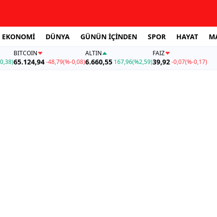
EKONOMİ
DÜNYA
GÜNÜN İÇİNDEN
SPOR
HAYAT
M
BITCOIN
ALTIN
FAİZ
65.124,94
6.660,55
39,92
0,38)
-48,79
(%-0,08)
167,96
(%2,59)
-0,07
(%-0,17)