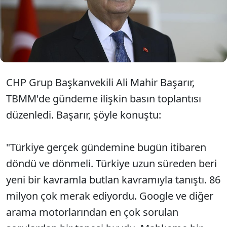
çalışkandır, cesurdur, yüreklidir. Sayın Kılıçdaroğlu da
tıpkı Hikmet Çetin gibi tıpkı Murat Karayalçın gibi
tıpkı Önder Sav gibi arkasında olup artık davaların
bittiğini önümüze bakmamız gerektiğini
söylemelidir diye düşünüyorum" dedi.
CHP Grup Başkanvekili Ali Mahir Başarır,
TBMM'de gündeme ilişkin basın toplantısı
düzenledi. Başarır, şöyle konuştu:
"Türkiye gerçek gündemine bugün itibaren
döndü ve dönmeli. Türkiye uzun süreden beri
yeni bir kavramla butlan kavramıyla tanıştı. 86
milyon çok merak ediyordu. Google ve diğer
arama motorlarından en çok sorulan