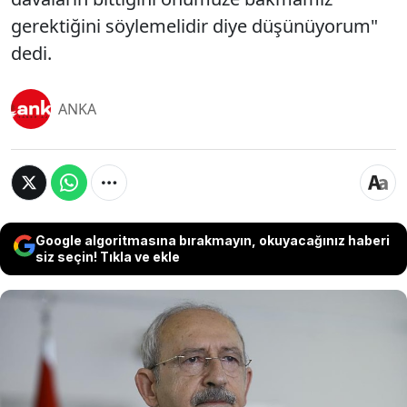
gerektiğini söylemelidir diye düşünüyorum"
dedi.
ANKA
Google algoritmasına bırakmayın, okuyacağınız haberi
siz seçin! Tıkla ve ekle
CHP Grup Başkanvekili Ali Mahir Başarır, CHP'nin
7'nci Genel Başkanı Kemal Kılıçdaroğlu'nun
kurultaya yönelik dava süreci boyunca herhangi bir
açıklama yapmamasına ilişkin, "Cumhuriyet Halk
Partisi'nin lideri sayın Özgür Özel'dir. Başarılıdır,