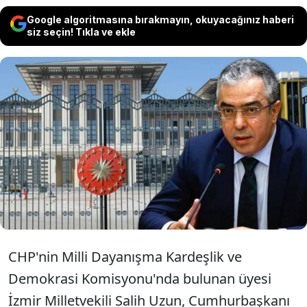
Google algoritmasına bırakmayın, okuyacağınız haberi
siz seçin! Tıkla ve ekle
CHP’li Salih Uzun, Cumhurbaşkanı
Başdanışmanı Mehmet Uçum’un
kaleme aldığı yazıya sert sözlerle karşı
çıktı.
CHP'nin Milli Dayanışma Kardeşlik ve
Demokrasi Komisyonu'nda bulunan üyesi
İzmir Milletvekili Salih Uzun, Cumhurbaşkanı