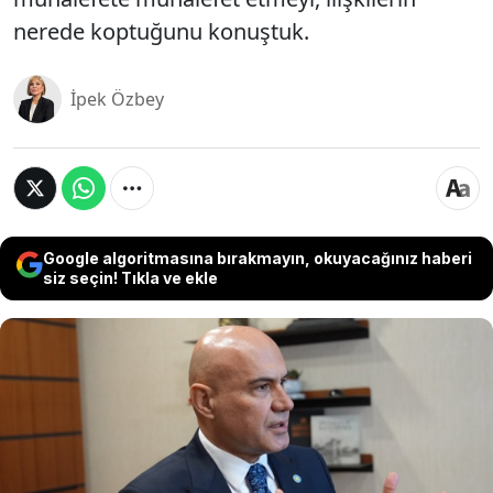
nerede koptuğunu konuştuk.
İpek Özbey
Google algoritmasına bırakmayın, okuyacağınız haberi
siz seçin! Tıkla ve ekle
Uzun yıllar Cumhurbaşkanı Recep Tayyip Erdoğan’ın
özel kalem müdürlüğünü yaptı, doktoru oldu.
AKP’nin milletvekiliydi. Sonra kopuş yaşadı,
Ergenekon’dan yargılandı, İngiltere’ye gitti. Döndü,
İYİ Parti’den siyasete girdi, başdanışmanlık,
ardından Balıkesir Milletvekilliği… Turhan Çömez