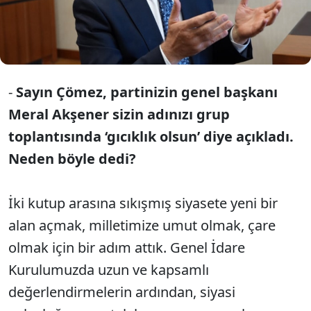
şimdi de Balıkesir’e Belediye Başkanı olmak için
kolları sıvadı. Çömez ile CHP-İYİ Parti gerginliğini,
muhalefete muhalefet etmeyi, ilişkilerin nerede
koptuğunu konuştuk.
-
Sayın Çömez, partinizin genel başkanı
Meral Akşener sizin adınızı grup
toplantısında ‘gıcıklık olsun’ diye açıkladı.
Neden böyle dedi?
İki kutup arasına sıkışmış siyasete yeni bir
alan açmak, milletimize umut olmak, çare
olmak için bir adım attık. Genel İdare
Kurulumuzda uzun ve kapsamlı
değerlendirmelerin ardından, siyasi