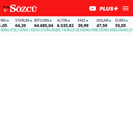
STERLIN
BITCOIN
ALTIN
FAİZ
DOLAR
EURO
STE
64,20
64.685,04
6.535,82
39,99
47,59
55,05
64,
,07)
0,10
(%0,16)
550,37
(%0,86)
39,74
(%0,61)
0,04
(%0,09)
0,03
(%0,06)
0,04
(%0,07)
0,10