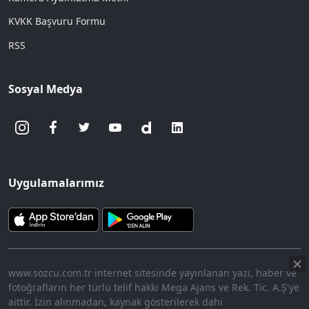
KVKK Başvuru Formu
RSS
Sosyal Medya
Uygulamalarımız
www.sozcu.com.tr internet sitesinde yayınlanan yazı, haber ve
fotoğrafların her türlü telif hakkı Mega Ajans ve Rek. Tic. A.Ş'ye
aittir. İzin alınmadan, kaynak gösterilerek dahi