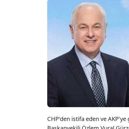
Köseler,
üyelerin
bilinciyl
bekliyor
CHP'den istifa eden ve AKP'ye
Başkanvekili Özlem Vural Gürzel