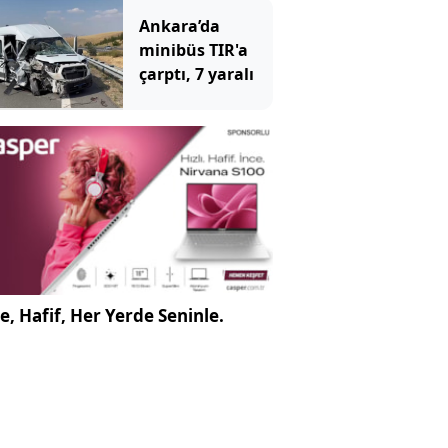
açıklandı
Ankara’da
minibüs TIR'a
çarptı, 7 yaralı
e, Hafif, Her Yerde Seninle.