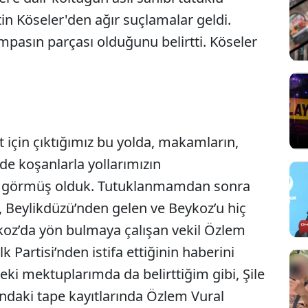
in Köseler'den ağır suçlamalar geldi.
umpasın parçası olduğunu belirtti. Köseler
 için çıktığımız bu yolda, makamların,
de koşanlarla yollarımızın
a görmüş olduk. Tutuklanmamdan sonra
, Beylikdüzü’nden gelen ve Beykoz’u hiç
koz’da yön bulmaya çalışan vekil Özlem
 Partisi’nden istifa ettiğinin haberini
i mektuplarımda da belirttiğim gibi, Şile
ndaki tape kayıtlarında Özlem Vural