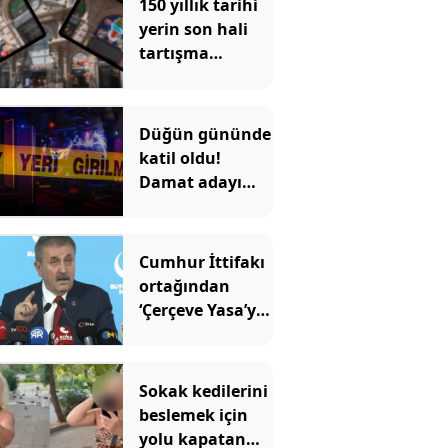
150 yıllık tarihi
yerin son hali
tartışma
konusu oldu:
Çiçek
Pasajı'ndaki
Düğün gününde
görüntü tepki
katil oldu!
çekti
Damat adayı
dünyaevi yerine
cezaevine girdi
Cumhur İttifakı
ortağından
‘Çerçeve Yasa’ya
tepki
Sokak kedilerini
beslemek için
yolu kapatan