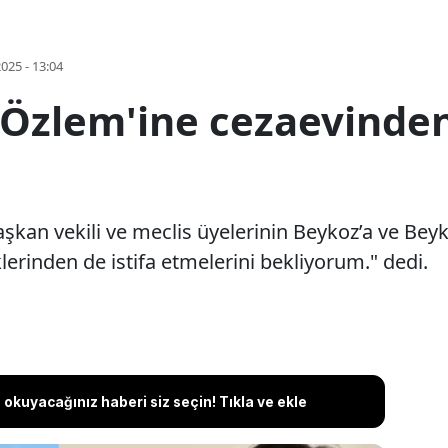
2025 - 13:04
i Özlem'ine cezaevind
aşkan vekili ve meclis üyelerinin Beykoz’a ve Bey
klerinden de istifa etmelerini bekliyorum." dedi.
okuyacağınız haberi siz seçin! Tıkla ve ekle