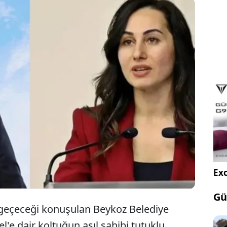
 "CHP’den istifa esen başkan vekili ve meclis
in Beykoz’a ve Beykozlulara karşı sorumluluk
e belediye meclis üyeliklerinden de istifa etmelerini
um." dedi.
Exc
Gü
 geçeceği konuşulan Beykoz Belediye
'e dair koltuğun asıl sahibi tutuklu