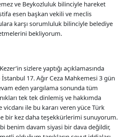
emez ve Beykozluluk bilinciyle hareket
ifa esen başkan vekili ve meclis
lara karşı sorumluluk bilinciyle belediye
 etmelerini bekliyorum.
ezer’in sizlere yaptığı açıklamasında
e İstanbul 17. Ağır Ceza Mahkemesi 3 gün
devam eden yargılama sonunda tüm
tanıkları tek tek dinlemiş ve hakkımda
ve vicdanı ile bu kararı veren yüce Türk
ne bir kez daha teşekkürlerimi sunuyorum.
bi benim davam siyasi bir dava değildir,
sumetli olduğum tanıkların soyut iddiaları