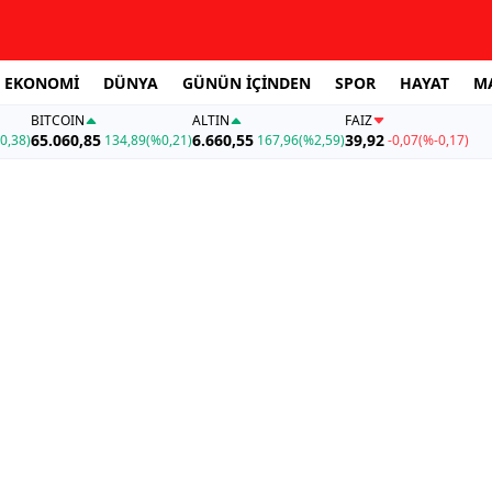
EKONOMİ
DÜNYA
GÜNÜN İÇİNDEN
SPOR
HAYAT
M
BITCOIN
ALTIN
FAİZ
65.060,85
6.660,55
39,92
0,38)
134,89
(%0,21)
167,96
(%2,59)
-0,07
(%-0,17)