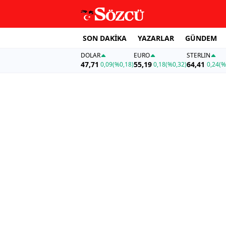
SON DAKİKA
YAZARLAR
GÜNDEM
DOLAR
EURO
STERLIN
47,71
55,19
64,41
0,09
(%0,18)
0,18
(%0,32)
0,24
(%