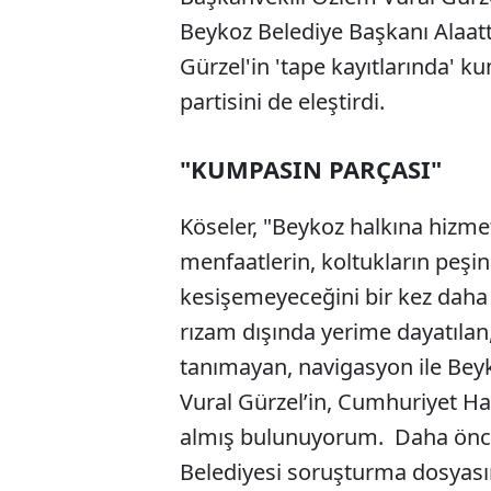
Beykoz Belediye Başkanı Alaatt
Gürzel'in 'tape kayıtlarında' k
partisini de eleştirdi.
"KUMPASIN PARÇASI"
Köseler, "Beykoz halkına hizmet
menfaatlerin, koltukların peşin
kesişemeyeceğini bir kez dah
rızam dışında yerime dayatılan
tanımayan, navigasyon ile Bey
Vural Gürzel’in, Cumhuriyet Halk
almış bulunuyorum. Daha öncek
Belediyesi soruşturma dosyası