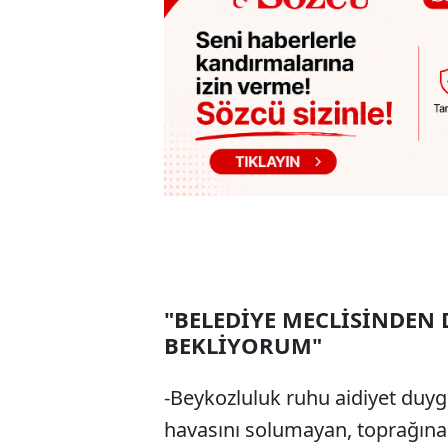
"BELEDİYE MECLİSİNDEN 
BEKLİYORUM"
-Beykozluluk ruhu aidiyet duy
havasını solumayan, toprağı