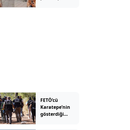
kadın pskiyatr
kliniğine
yatırıldı
FETÖ’cü
Karatepe’nin
gösterdiği
yerdeki arama
sonuçları