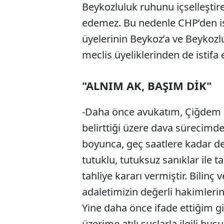
Beykozluluk ruhunu içselleştir
edemez. Bu nedenle CHP’den ist
üyelerinin Beykoz’a ve Beykozlu
meclis üyeliklerinden de istifa
"ALNIM AK, BAŞIM DİK"
-Daha önce avukatım, Çiğdem K
belirttiği üzere dava sürecimd
boyunca, geç saatlere kadar 
tutuklu, tutuksuz sanıklar ile 
tahliye kararı vermiştir. Bilinç 
adaletimizin değerli hakimleri
Yine daha önce ifade ettiğim gi
üzerime atılı suçlarla ilgili hu