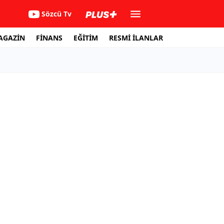
Sözcü Tv
AGAZİN
FİNANS
EĞİTİM
RESMİ İLANLAR