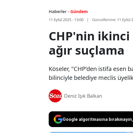
Haberler -
Gündem
11 Eylül 2025 - 13:00
Güncellenme:
11 Eylül 
CHP'nin ikinc
ağır suçlama
Köseler, "CHP’den istifa esen b
bilinciyle belediye meclis üyeli
Deniz Işık Balkan
Google algoritmasına bırakmayın, 