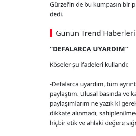
Gürzel’in de bu kumpasın bir pa
dedi.
ABERİ OKU
➜
Günün Trend Haberleri
00:02
/ 08:06
"DEFALARCA UYARDIM"
Köseler şu ifadeleri kullandı:
-Defalarca uyardım, tüm ayrıntıl
paylaştım. Ulusal basında ve
paylaşımlarım ne yazık ki gerekl
dikkate alınmadı, sahiplenilm
hiçbir etik ve ahlaki değere sı