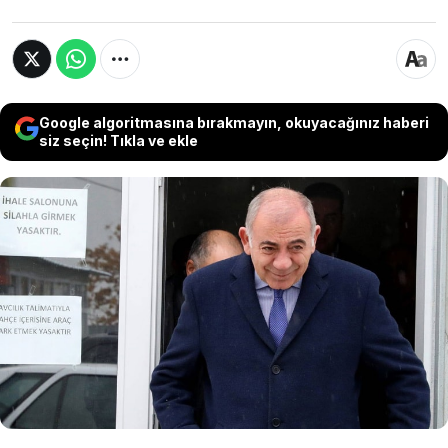
Google algoritmasına bırakmayın, okuyacağınız haberi
siz seçin! Tıkla ve ekle
CHP İl Başkanı Özgür Çelik ve yönetimini
görevden uzaklaştıran İstanbul 45. Asliye
Hukuk Mahkemesi’nde “kongre iptal” davası
21 Kasım'a ertelendi. Gürsel Tekin'in
kayyumluk görevi sürecek.