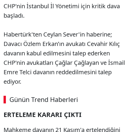
CHP'nin İstanbul İl Yönetimi için kritik dava
başladı.
Habertürk'ten Ceylan Sever'in haberine;
Davacı Özlem Erkan’ın avukatı Cevahir Kılıç
davanın kabul edilmesini talep ederken
CHP'nin avukatları Çağlar Çağlayan ve İsmail
Emre Telci davanın reddedilmesini talep
ediyor.
Günün Trend Haberleri
00:02
/ 09:08
ERTELEME KARARI ÇIKTI
Sesi Aç
Mahkeme davanın 21 Kasım'a ertelendiğini