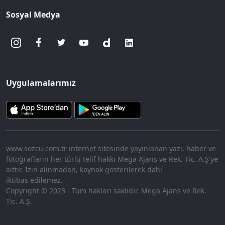
Sosyal Medya
Uygulamalarımız
www.sozcu.com.tr internet sitesinde yayınlanan yazı, haber ve
fotoğrafların her türlü telif hakkı Mega Ajans ve Rek. Tic. A.Ş'ye
aittir. İzin alınmadan, kaynak gösterilerek dahi
iktibas edilemez.
Copyright © 2023 - Tüm hakları saklıdır. Mega Ajans ve Rek.
Tic. A.Ş.