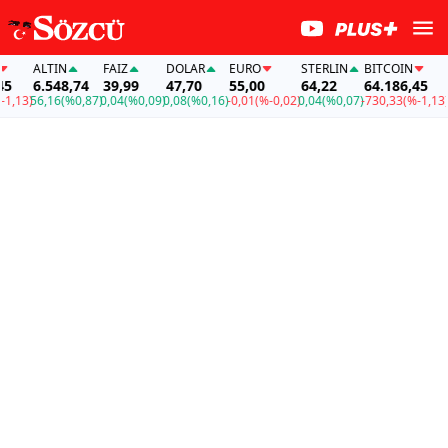
ALTIN
FAİZ
DOLAR
EURO
STERLIN
BITCOIN
A
6.548,74
39,99
47,70
55,00
64,22
64.186,45
6
,13)
56,16
(%0,87)
0,04
(%0,09)
0,08
(%0,16)
-0,01
(%-0,02)
0,04
(%0,07)
-730,33
(%-1,13)
56