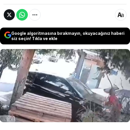
Google algoritmasına bırakmayın, okuyacağınız haberi
siz seçin! Tıkla ve ekle
Muğla'nın Bodrum ilçesinde sokakta yürüdüğü
sırada bir cipin çarpması sonucu yaralanan 62
yaşındaki Cansever Kartam, kaldırıldığı
hastanede yaşamını yitirdi. Güvenlik
kameralarına yansıyan kazanın ardından
gözaltına alınan cip sürücüsü, çıkarıldığı
mahkemece tutuklandı.