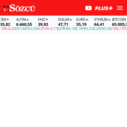
N
ALTIN
FAİZ
DOLAR
EURO
STERLIN
BITCOIN
,82
6.660,55
39,92
47,71
55,19
64,41
65.005,82
(%-0,26)
167,96
(%2,59)
-0,07
(%-0,17)
0,09
(%0,18)
0,18
(%0,32)
0,24
(%0,38)
-166,17
(%-0