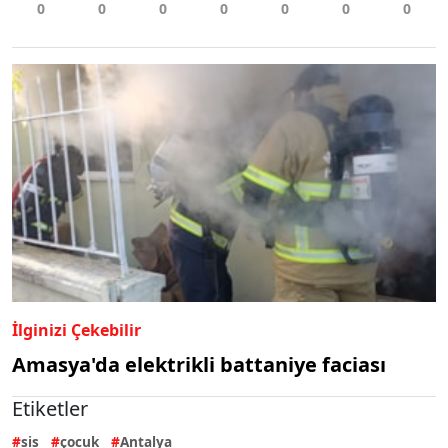
İlginizi Çekebilir
Amasya'da elektrikli battaniye faciası
Etiketler
sis
çocuk
Antalya