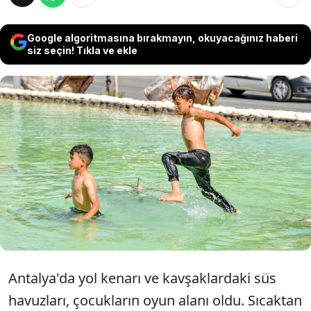
Google algoritmasına bırakmayın, okuyacağınız haberi
siz seçin! Tıkla ve ekle
Antalya'da sıcaktan bunalan çocuklar,
elektrik sisteminden kaynaklı olası kaçak
akım tehlikesinin olduğu, içerisinde
aydınlatma ve fıskiye sistemi bulunan süs
havuzlarında serinledi.
Antalya'da yol kenarı ve kavşaklardaki süs
havuzları, çocukların oyun alanı oldu. Sıcaktan