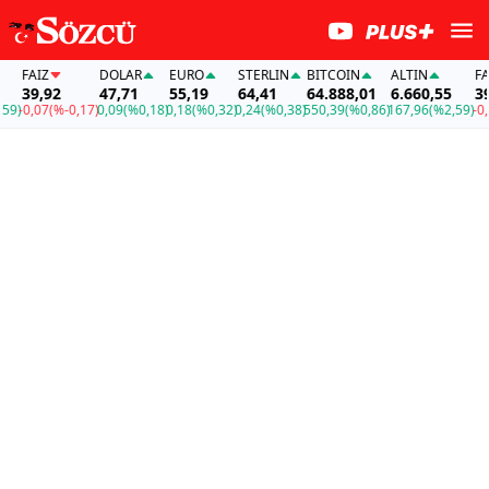
FAİZ
DOLAR
EURO
STERLIN
BITCOIN
ALTIN
FAİZ
39,92
47,71
55,19
64,41
64.888,01
6.660,55
39,9
-0,07
(%-0,17)
0,09
(%0,18)
0,18
(%0,32)
0,24
(%0,38)
550,39
(%0,86)
167,96
(%2,59)
-0,07
(