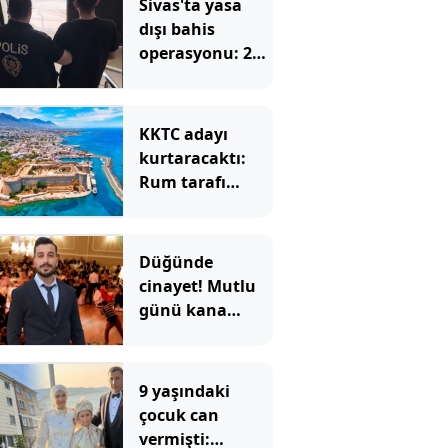
Sivas'ta yasa
dışı bahis
operasyonu: 2
tutuklama
KKTC adayı
kurtaracaktı:
Rum tarafı
BM'ye rağmen
reddetti
Düğünde
cinayet! Mutlu
günü kana
buladılar
9 yaşındaki
çocuk can
vermişti: