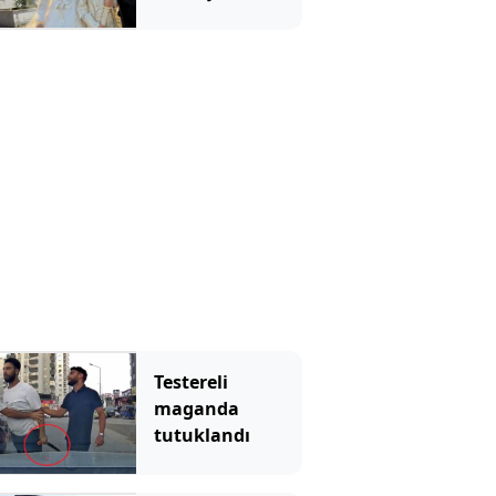
İlaçlama
faciasında 2
tutuklama
Testereli
maganda
tutuklandı