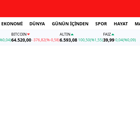
EKONOMİ
DÜNYA
GÜNÜN İÇİNDEN
SPOR
HAYAT
M
BITCOIN
ALTIN
FAİZ
64.520,00
6.593,08
39,99
%0,04)
-376,82
(%-0,58)
100,50
(%1,55)
0,04
(%0,09)