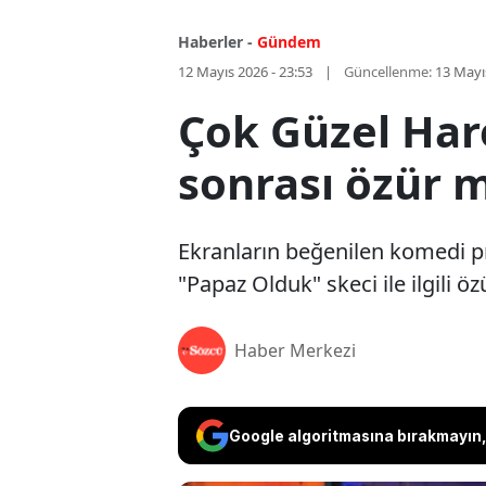
Haberler -
Gündem
12 Mayıs 2026 - 23:53
Güncellenme:
13 Mayı
Çok Güzel Hare
sonrası özür m
Ekranların beğenilen komedi p
"Papaz Olduk" skeci ile ilgili ö
Haber Merkezi
Google algoritmasına bırakmayın, 