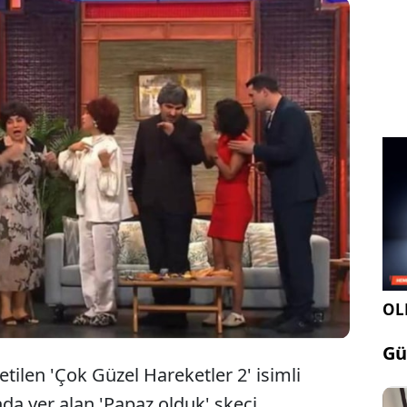
nların beğenilen komedi programı Çok Güzel
ketler Bunlar 2 yayınlanan son bölümünde yer alan
z Olduk" skeci ile ilgili özür mesajı paylaştı
OLE
Gü
tilen 'Çok Güzel Hareketler 2' isimli
da yer alan 'Papaz olduk' skeci,