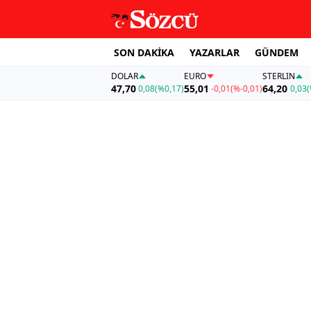
SON DAKİKA
YAZARLAR
GÜNDEM
DOLAR
EURO
STERLIN
47,70
55,01
64,20
0,08
(%0,17)
-0,01
(%-0,01)
0,03
(