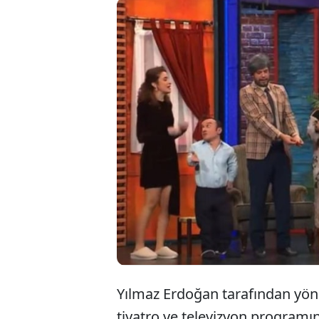
Ekra
Hare
"Papa
Yılmaz Erdoğan tarafından yöne
tiyatro ve televizyon programın