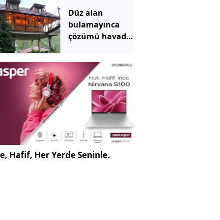
Düz alan
bulamayınca
çözümü havada
buldu: Yol
üzerine lüks
villa yaptı
e, Hafif, Her Yerde Seninle.