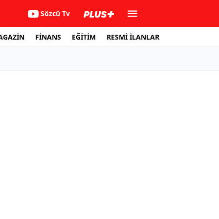
Sözcü Tv
AGAZİN
FİNANS
EĞİTİM
RESMİ İLANLAR