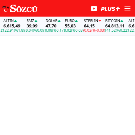
ALTIN
FAİZ
DOLAR
EURO
STERLIN
BITCOIN
ALTIN
6.615,49
39,99
47,70
55,03
64,15
64.813,11
6.615
22,91
(%1,89)
0,04
(%0,09)
0,08
(%0,17)
0,02
(%0,03)
-0,02
(%-0,03)
141,52
(%0,22)
122,91