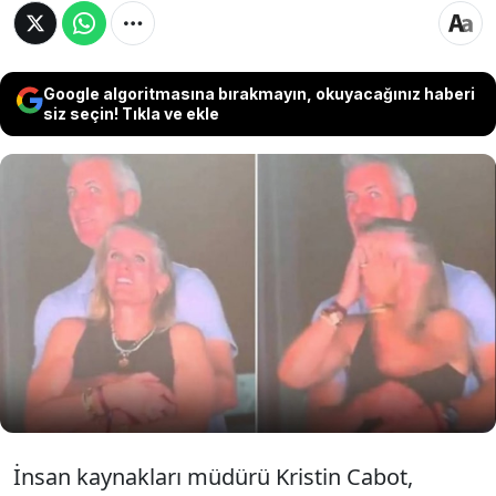
Google algoritmasına bırakmayın, okuyacağınız haberi
siz seçin! Tıkla ve ekle
Astronomer adlı şirketin evli CEO'su Andy
Byron’ın, şirketin insan kaynakları müdürü
Kristin Cabot ile Coldplay’in Boston konserinde
samimi şekilde eğlenirken görüntülenmesi
dünya çapında viral olurken yeni bir ayrıntı
ortaya çıktı.
İnsan kaynakları müdürü Kristin Cabot,