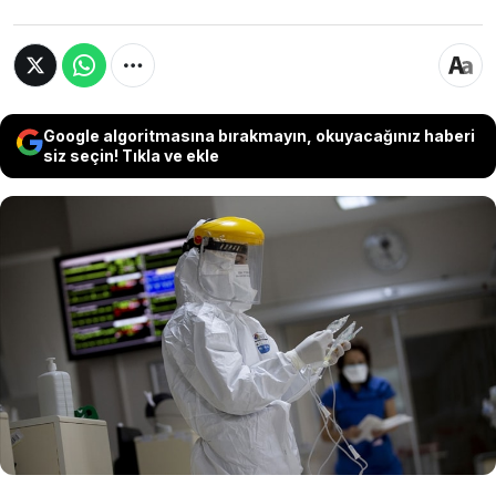
Google algoritmasına bırakmayın, okuyacağınız haberi
siz seçin! Tıkla ve ekle
2019'un Aralık ayında Çin'in Wuhan
Kenti'nde ortaya çıkan Covid-19 pandemi
sürecinde denenen ve sıtma tedavisinde
kullanılan hidroksiklorokin (HCQ) maddesi
etik onayı alamadı.