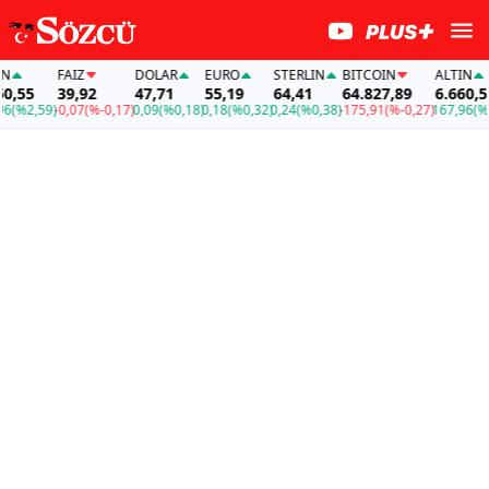
FAİZ
DOLAR
EURO
STERLIN
BITCOIN
ALTIN
,55
39,92
47,71
55,19
64,41
64.827,89
6.660,55
(%2,59)
-0,07
(%-0,17)
0,09
(%0,18)
0,18
(%0,32)
0,24
(%0,38)
-175,91
(%-0,27)
167,96
(%2,