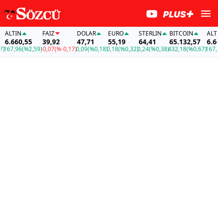
ALTIN
FAİZ
DOLAR
EURO
STERLIN
BITCOIN
ALTIN
6.660,55
39,92
47,71
55,19
64,41
65.132,57
6.660
67,96
(%2,59)
-0,07
(%-0,17)
0,09
(%0,18)
0,18
(%0,32)
0,24
(%0,38)
432,18
(%0,67)
167,96