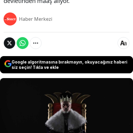
devletinden maaş alıyor.
Haber Merkezi
Google algoritmasına bırakmayın, okuyacağınız haberi
siz seçin! Tıkla ve ekle
Bu ülke, monarşiyi asırlar önce yıkan Fransa'dan
başkası değil. Ancak Paris'ten 16.000 kilometre
uzakta, Pasifik Okyanusu'ndaki denizaşırı toprağı
Wallis ve Futuna'da üç geleneksel kral, Fransız
anayasasının tanıdığı haklarla halkı yönetiyor,
toprakları idare ediyor ve adalet dağıtıyor. En