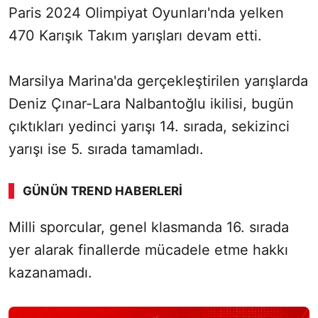
Paris 2024 Olimpiyat Oyunları'nda yelken
470 Karışık Takım yarışları devam etti.
Marsilya Marina'da gerçekleştirilen yarışlarda
Deniz Çınar-Lara Nalbantoğlu ikilisi, bugün
çıktıkları yedinci yarışı 14. sırada, sekizinci
yarışı ise 5. sırada tamamladı.
GÜNÜN TREND HABERLERI
00:01
/ 08:43
Milli sporcular, genel klasmanda 16. sırada
Sesi Aç
yer alarak finallerde mücadele etme hakkı
kazanamadı.