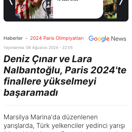
İspanyol deviyle
10 saat önce
masaya oturdu!
Haberler
-
2024 Paris Olimpiyatları
Yayınlanma :
06 Ağustos 2024 - 22:05
Deniz Çınar ve Lara
Nalbantoğlu, Paris 2024'te
finallere yükselmeyi
başaramadı
Marsilya Marina'da düzenlenen
yarışlarda, Türk yelkenciler yedinci yarışı