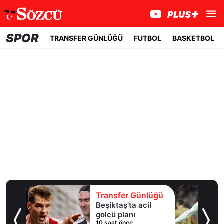
SPOR
TRANSFER GÜNLÜĞÜ
FUTBOL
BASKETBOL
lüğü
Transfer Günlüğü
l
Fenerbahçe,
Brezilyalı forvet için