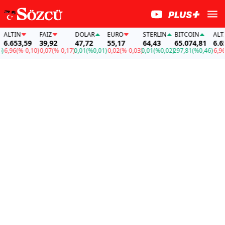
ALTIN
FAİZ
DOLAR
EURO
STERLIN
BITCOIN
ALTIN
6.653,59
39,92
47,72
55,17
64,43
65.074,81
6.653
6,96
(%-0,10)
-0,07
(%-0,17)
0,01
(%0,01)
-0,02
(%-0,03)
0,01
(%0,02)
297,81
(%0,46)
-6,96
(%