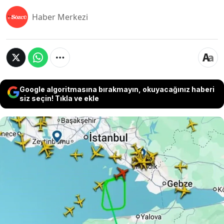
Haber Merkezi
Google algoritmasına bırakmayın, okuyacağınız haberi
siz seçin! Tıkla ve ekle
Simav merkezli 5,4’lük deprem İstanbul dahil
birçok şehirde paniğe neden oldu. Sabiha
Gökçen Havalimanı’nda pist kontrolü için
uçuşlara ara verildi. İstanbul’da hissedilen
deprem sonrası Sabiha Gökçen Havalimanı’nda
güvenlik amacıyla pist kontrolü yapıldı. Uçuşlar 5
dakika boyunca durduruldu.