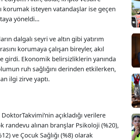
ını korumak isteyen vatandaşlar ise geçen
taya yöneldi...
arın dalgalı seyri ve altın gibi yatırım
rasını korumaya çalışan bireyler, akıl
e girdi. Ekonomik belirsizliklerin yanında
oplumun ruh sağlığını derinden etkilerken,
an ilgi zirve yaptı.
sı DoktorTakvimi’nin açıkladığı verilere
Sesi Aç
k randevu alınan branşlar Psikoloji (%20),
12) ve Çocuk Sağlığı (%8) olarak