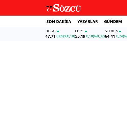
SON DAKİKA
YAZARLAR
GÜNDEM
DOLAR
EURO
STERLIN
47,71
55,19
64,41
0,09
(%0,18)
0,18
(%0,32)
0,24
(%