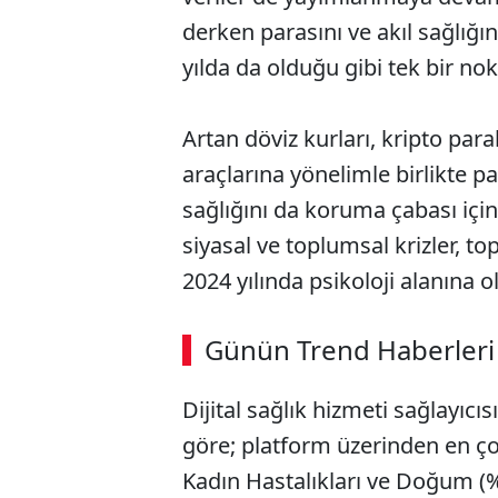
derken parasını ve akıl sağlığ
yılda da olduğu gibi tek bir nok
Artan döviz kurları, kripto paral
araçlarına yönelimle birlikte pa
sağlığını da koruma çabası için
siyasal ve toplumsal krizler, t
2024 yılında psikoloji alanına ol
ABERİ OKU
➜
Günün Trend Haberleri
00:02
/ 08:43
Dijital sağlık hizmeti sağlayıcı
göre; platform üzerinden en ço
Kadın Hastalıkları ve Doğum (%