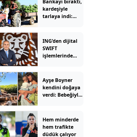
Bankayı bıraktı,
kardeşiyle
tarlaya indi:
Şimdi siparişlere
yetişemiyorlar
ING’den dijital
SWIFT
işlemlerinde
masrafsız
dönem
Ayşe Boyner
kendini doğaya
verdi: Bebeğiyle
bahçede meyve
topladı
Hem minderde
hem trafikte
düdük çalıyor