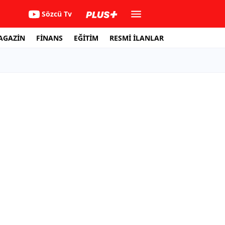
Sözcü Tv
AGAZİN
FİNANS
EĞİTİM
RESMİ İLANLAR