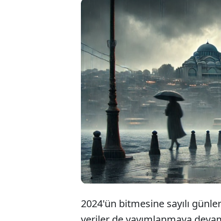
B
s
ç
2024'ün bitmesine sayılı günler
veriler de yayımlanmaya devam e