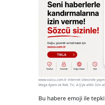
www.sozcu.com.tr internet sitesinde yayınla
Mega Ajans ve Rek. Tic. A.Ş'ye aittir. İzin
Bu habere emoji ile tepki