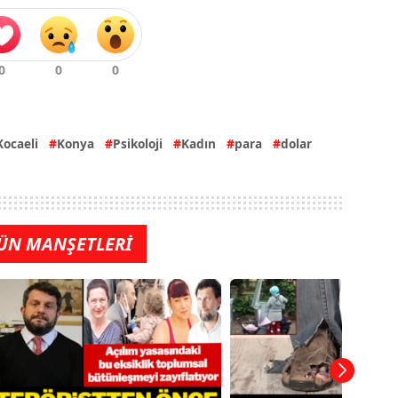
Kocaeli
Konya
Psikoloji
Kadın
para
dolar
ÜN MANŞETLERİ