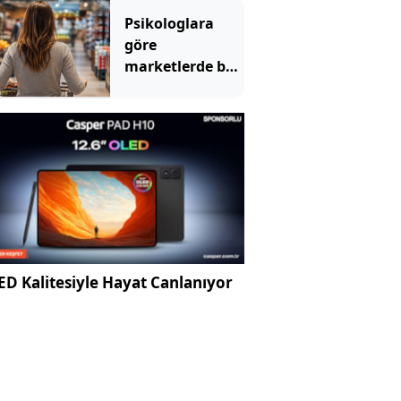
Psikologlara
göre
marketlerde bu
yüzden müzik
çalıyormuş
D Kalitesiyle Hayat Canlanıyor