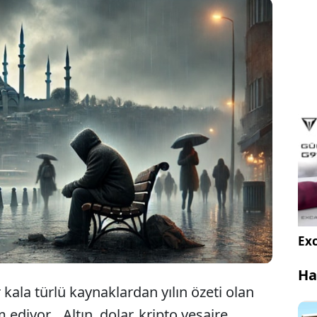
aşta ekonomik kriz olmak üzere işsizlik; stres,
iyasal bunalımlar gibi zorluklar, vatandaşların
oğunu tek bir noktaya yönlendirdi.
Exc
Ha
 kala türlü kaynaklardan yılın özeti olan
diyor... Altın, dolar, kripto vesaire