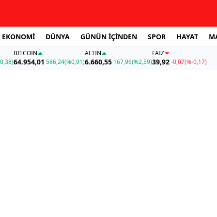
EKONOMİ
DÜNYA
GÜNÜN İÇİNDEN
SPOR
HAYAT
M
BITCOIN
ALTIN
FAİZ
64.954,01
6.660,55
39,92
0,38)
586,24
(%0,91)
167,96
(%2,59)
-0,07
(%-0,17)