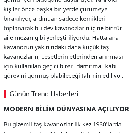
kişiler önce başka bir yerde çürümeye
bırakılıyor, ardından sadece kemikleri
toplanarak bu dev kavanozların içine bir tür
aile mezarı gibi yerleştiriliyordu. Hatta ana
kavanozun yakınındaki daha küçük taş
kavanozların, cesetlerin etlerinden arınması
için kullanılan geçici birer "damıtma" kabı
görevini görmüş olabileceği tahmin ediliyor.
Günün Trend Haberleri
00:02
/ 08:15
MODERN BİLİM DÜNYASINA AÇILIYOR
Sesi Aç
Bu gizemli taş kavanozlar ilk kez 1930'larda