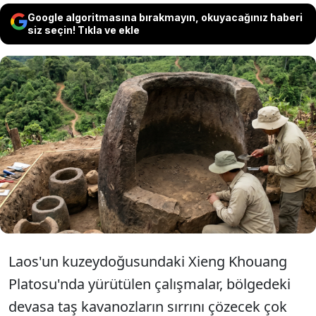
Google algoritmasına bırakmayın, okuyacağınız haberi
siz seçin! Tıkla ve ekle
Laos'ta yapılan arkeolojik çalışmalarda,
Xieng Khouang Platosu'ndaki devasa bir taş
kavanozun içinde 9. ve 13. yüzyıllar arasına
tarihlenen 37 kişiye ait kalıntılar bulundu.
Laos'un kuzeydoğusundaki Xieng Khouang
Platosu'nda yürütülen çalışmalar, bölgedeki
devasa taş kavanozların sırrını çözecek çok