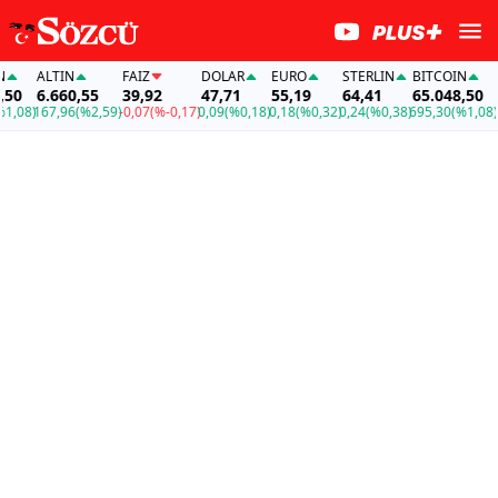
ALTIN
FAİZ
DOLAR
EURO
STERLIN
BITCOIN
AL
0
6.660,55
39,92
47,71
55,19
64,41
65.048,50
6.
08)
167,96
(%2,59)
-0,07
(%-0,17)
0,09
(%0,18)
0,18
(%0,32)
0,24
(%0,38)
695,30
(%1,08)
167